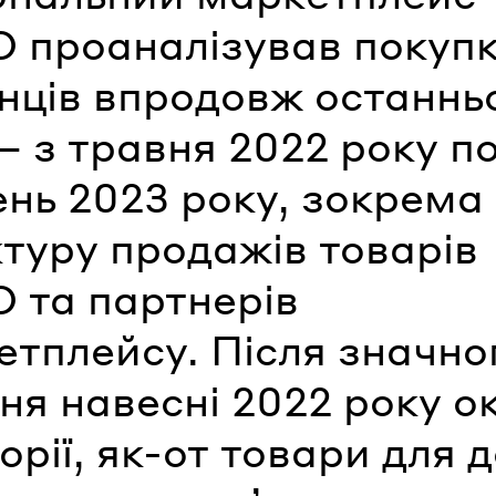
 проаналізував покуп
їнців впродовж останнь
– з травня 2022 року п
ень 2023 року, зокрема
туру продажів товарів
 та партнерів
етплейсу. Після значно
ня навесні 2022 року о
орії, як-от товари для 