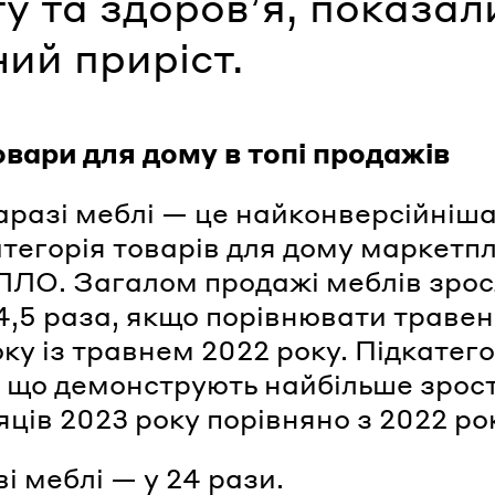
у та здоров’я, показал
ий приріст.
овари для дому в топі продажів
аразі меблі — це найконверсійніш
атегорія товарів для дому маркетп
ЛЛО. Загалом продажі меблів зро
 4,5 раза, якщо порівнювати травен
ку із травнем 2022 року. Підкатего
, що демонструють найбільше зрос
сяців 2023 року порівняно з 2022 ро
ві меблі — у 24 рази.