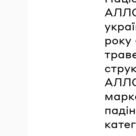
АЛЛО
укра
року 
трав
струк
АЛЛО
марк
падін
катег