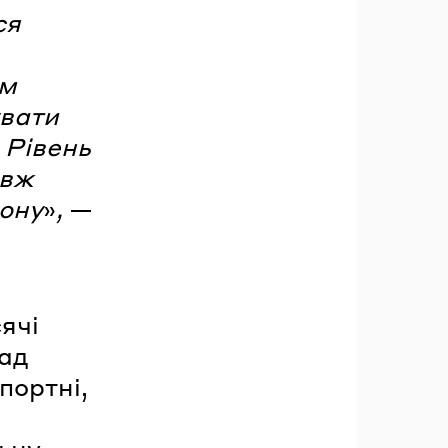
ся
им
увати
 Рівень
овж
зону
»
,
—
ячі
над
портні,