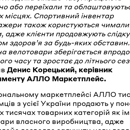
но або переїхали та облаштовують
х місцях. Спортивний інвентар
ажери також користуються чимал
, адже клієнти продовжують слідк
ом здоров’я за будь-яких обставин.
на велотовари зберігається впрод
ого часу та зростає до літнього се
ив
Денис Корецький, керівник
аменту АЛЛО Маркетплейс.
ональному маркетплейсі АЛЛО тис
мців з усієї України продають у по
х тисячах товарних категорій як ім
овари власного виробництва, адже