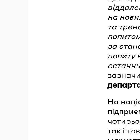
віддале
на нови
та трен
попитом
за стан
попиту 
останнь
зазнач
департ
На наці
підприє
чотирьо
так і т