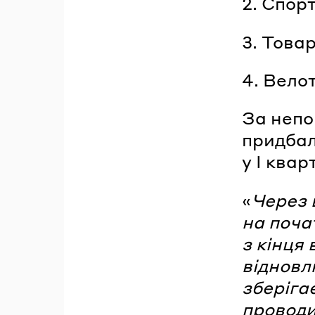
2. Спор
3. Товар
4. Велот
За непо
придбал
у I квар
«
Через в
на поча
з кінця
відновл
зберіга
проводи