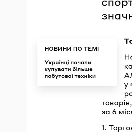
спорт
значн
Т
НОВИНИ ПО ТЕМІ
Н
Українці почали
к
купувати більше
А
побутової техніки
у
ро
товарів
за 6 мі
1. Торго