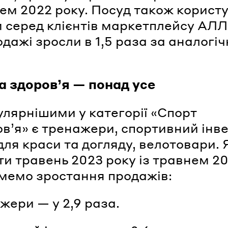
нем 2022 року. Посуд також корист
 серед клієнтів маркетплейсу АЛ
одажі зросли в 1,5 раза за аналогі
а здоров’я — понад усе
лярнішими у категорії «Спорт
ов’я» є тренажери, спортивний інв
для краси та догляду, велотовари.
ти травень 2023 року із травнем 20
мемо зростання продажів:
ажери — у 2,9 раза.