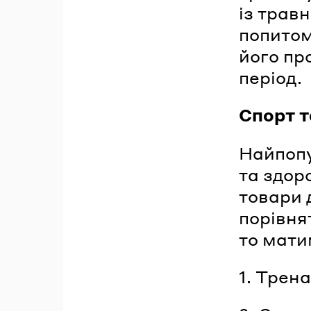
із трав
попитом
його пр
період.
Спорт т
Найпопу
та здор
товари 
порівня
то мати
1. Трен