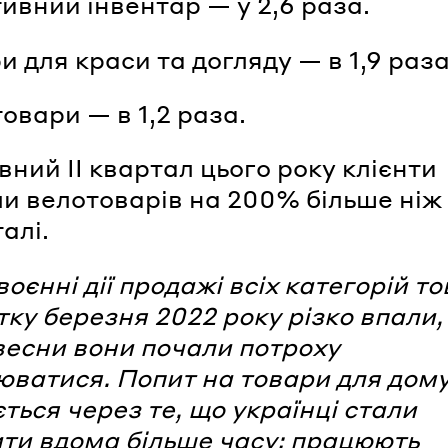
тивний інвентар — у 2,6 раза.
и для краси та догляду — в 1,9 раз
овари — в 1,2 раза.
вний II квартал цього року клієнти
и велотоварів на 200% більше ніж
талі.
оєнні дії продажі всіх категорій то
тку березня 2022 року різко впали,
 весни вони почали потроху
юватися. Попит на товари для дом
ється через те, що українці стали
ти вдома більше часу: працюють