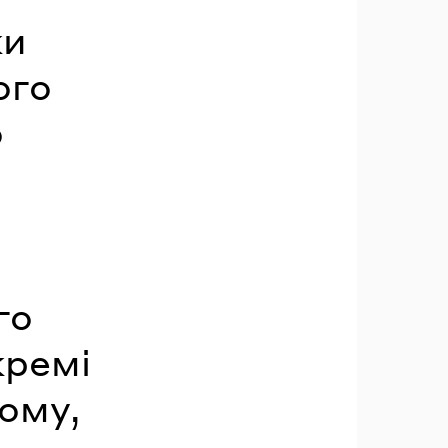
ки
ого
о
го
кремі
дому,