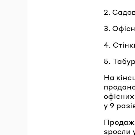
2. Садов
3. Офісн
4. Стінк
5. Табур
На кіне
продано
офісних
у 9 разі
Продажі
зросли 