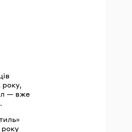
ців
 року,
ел — вже
.
стиль»
 року