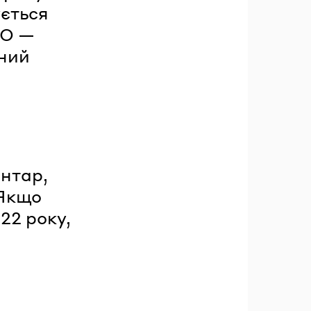
ується
ЛО —
чний
ентар,
 Якщо
22 року,