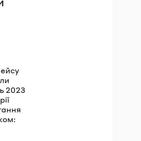
и
а
лейсу
сли
ь 2023
рії
тання
ком: