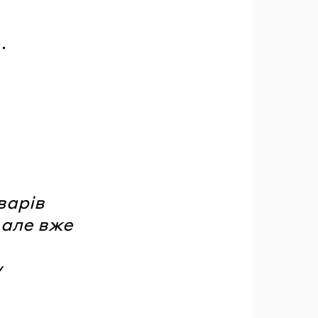
а.
варів
 але вже
у