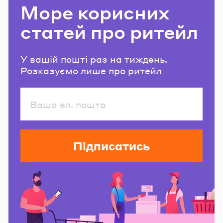
Море корисних
статей про ритейл
У вашій пошті раз на тиждень.
Розказуємо лише про ритейл
Підписатись