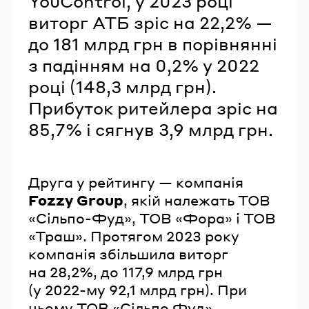
YouControl, у 2023 році
виторг АТБ зріс на 22,2% —
до 181 млрд грн в порівнянні
з падінням на 0,2% у 2022
році (148,3 млрд грн).
Прибуток ритейлера зріс на
85,7% і сягнув 3,9 млрд грн.
Друга у рейтингу — компанія
Fozzy Group
, якій належать ТОВ
«Сільпо-Фуд», ТОВ «Фора» і ТОВ
«Траш». Протягом 2023 року
компанія збільшила виторг
на 28,2%, до 117,9 млрд грн
(у 2022-му 92,1 млрд грн). При
цьому ТОВ «Сільпо Фуд»