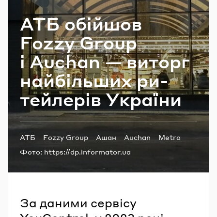
Email
АТБ обі­йшов
Fozzy Group
Пароль
і Auchan — ви­торг
най­біль­ших ри­
Забули пароль?
тей­ле­рів Укра­ї­ни
УВІЙТИ
Теги:
АТБ
Fozzy Group
Ашан
Auchan
Metro
Фото:
https://dp.informator.ua
За даними сервісу