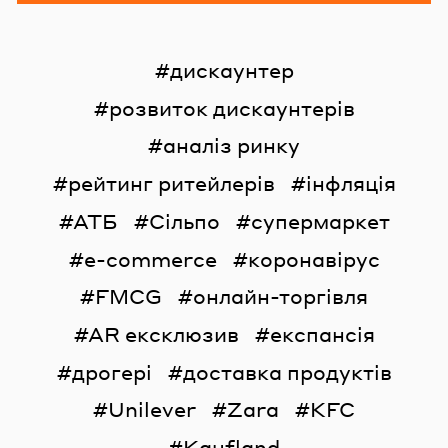
дискаунтер
розвиток дискаунтерів
аналіз ринку
рейтинг ритейлерів
інфляція
АТБ
Сільпо
супермаркет
e-commerce
коронавірус
FMCG
онлайн-торгівля
AR ексклюзив
експансія
дрогері
доставка продуктів
Unilever
Zara
KFC
Kaufland