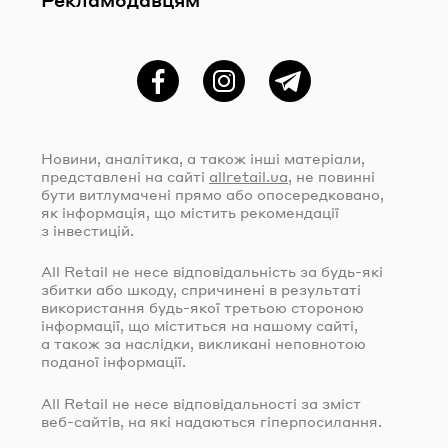
Фейсбук
Instagram
Telegram
Новини, аналітика, а також інші матеріали,
представлені на сайті
allretail.ua
, не повинні
бути витлумачені прямо або опосередковано,
як інформація, що містить рекомендації
з інвестицій.
All Retail не несе відповідальність за
будь-які
збитки або шкоду, спричинені в результаті
використання
будь-якої
третьою стороною
інформації, що міститься на нашому сайті,
а також за наслідки, викликані неповнотою
поданої інформації.
All Retail не несе відповідальності за зміст
веб-сайтів
, на які надаються гіперпосилання.