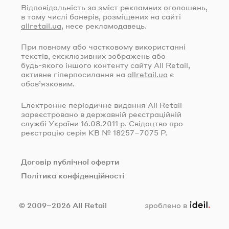
Відповідальність за зміст рекламних оголошень,
в тому числі банерів, розміщених на сайті
allretail.ua
, несе рекламодавець.
При повному або частковому використанні
текстів, ексклюзивних зображень або
будь-якого
іншого контенту сайту All Retail,
активне гіперпосилання на
allretail.ua
є
обов’язковим.
Електронне періодичне видання All Retail
зареєстровано в державній реєстраційній
службі України
16.08.2011
р. Свідоцтво про
реєстрацію серія КВ № 18257–7075 Р.
Договір публічної оферти
Політика конфіденційності
ideil.
© 2009–2026 All Retail
зроблено в