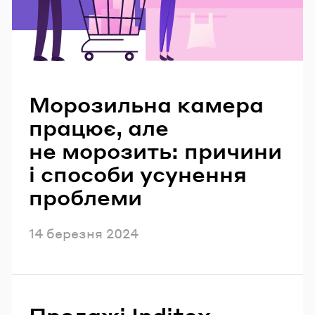
Читайте також
Морозильна камера
працює, але
не морозить: причини
і способи усунення
проблеми
Опубліковано
14 березня 2024
Продажі Inditex