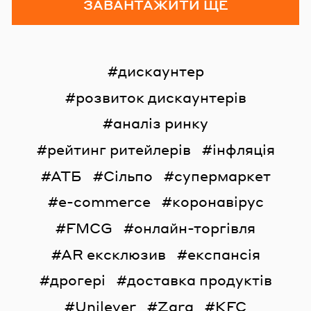
ЗАВАНТАЖИТИ ЩЕ
дискаунтер
розвиток дискаунтерів
аналіз ринку
рейтинг ритейлерів
інфляція
АТБ
Сільпо
супермаркет
e-commerce
коронавірус
FMCG
онлайн-торгівля
AR ексклюзив
експансія
дрогері
доставка продуктів
Unilever
Zara
KFC