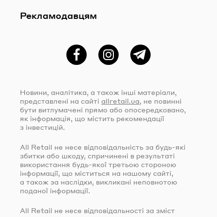
Рекламодавцям
Фейсбук
Instagram
Telegram
Новини, аналітика, а також інші матеріали,
представлені на сайті
allretail.ua
, не повинні
бути витлумачені прямо або опосередковано,
як інформація, що містить рекомендації
з інвестицій.
All Retail не несе відповідальність за
будь-які
збитки або шкоду, спричинені в результаті
використання
будь-якої
третьою стороною
інформації, що міститься на нашому сайті,
а також за наслідки, викликані неповнотою
поданої інформації.
All Retail не несе відповідальності за зміст