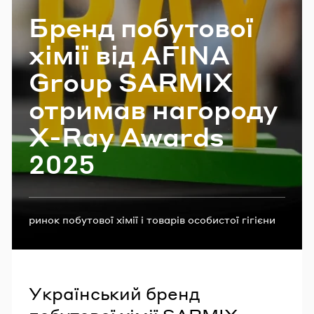
Email
Бренд по­бу­то­вої
хімії від AFINA
Group SARMIX
Пароль
отри­мав на­го­ро­ду
Забули пароль?
X-Ray Awards
2025
УВІЙТИ
Теги:
ринок побутової хімії і товарів особистої гігієни
Afina Group
ТМ Вухастик
маркетинг
конкурс
SARMIX
Український бренд