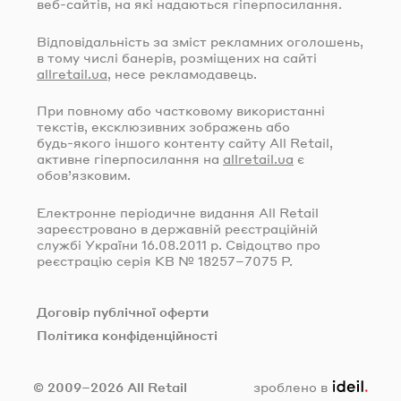
веб-сайтів
, на які надаються гіперпосилання.
Відповідальність за зміст рекламних оголошень,
в тому числі банерів, розміщених на сайті
allretail.ua
, несе рекламодавець.
При повному або частковому використанні
текстів, ексклюзивних зображень або
будь-якого
іншого контенту сайту All Retail,
активне гіперпосилання на
allretail.ua
є
обов’язковим.
Електронне періодичне видання All Retail
зареєстровано в державній реєстраційній
службі України
16.08.2011
р. Свідоцтво про
реєстрацію серія КВ № 18257–7075 Р.
Договір публічної оферти
Політика конфіденційності
ideil.
© 2009–2026 All Retail
зроблено в