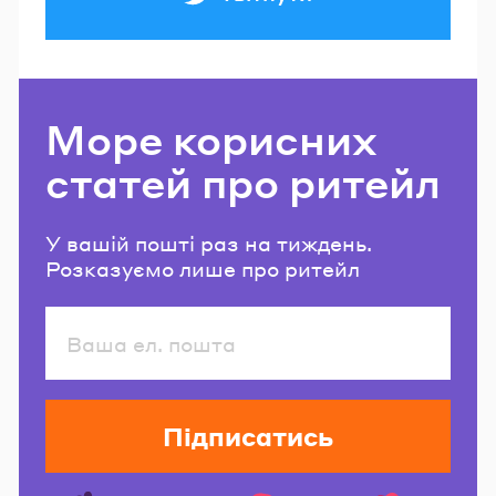
Море корисних
статей про ритейл
У вашій пошті раз на тиждень.
Розказуємо лише про ритейл
Підписатись