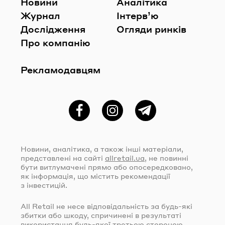
Новини
Аналітика
Журнал
Інтерв’ю
Дослідження
Огляди ринків
Про компанію
Рекламодавцям
Фейсбук
Instagram
Telegram
Новини, аналітика, а також інші матеріали,
представлені на сайті
allretail.ua
, не повинні
бути витлумачені прямо або опосередковано,
як інформація, що містить рекомендації
з інвестицій.
All Retail не несе відповідальність за
будь-які
збитки або шкоду, спричинені в результаті
використання
будь-якої
третьою стороною