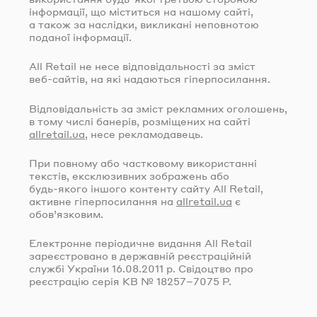
інформації, що міститься на нашому сайті,
а також за наслідки, викликані неповнотою
поданої інформації.
All Retail не несе відповідальності за зміст
веб-сайтів
, на які надаються гіперпосилання.
Відповідальність за зміст рекламних оголошень,
в тому числі банерів, розміщених на сайті
allretail.ua
, несе рекламодавець.
При повному або частковому використанні
текстів, ексклюзивних зображень або
будь-якого
іншого контенту сайту All Retail,
активне гіперпосилання на
allretail.ua
є
обов’язковим.
Електронне періодичне видання All Retail
зареєстровано в державній реєстраційній
службі України
16.08.2011
р. Свідоцтво про
реєстрацію серія КВ № 18257–7075 Р.