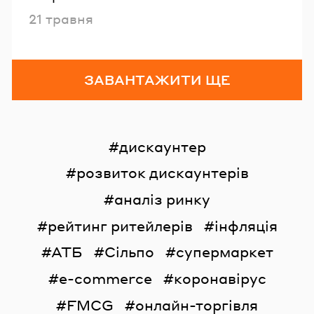
Опубліковано
21 травня
ЗАВАНТАЖИТИ ЩЕ
дискаунтер
розвиток дискаунтерів
аналіз ринку
рейтинг ритейлерів
інфляція
АТБ
Сільпо
супермаркет
e-commerce
коронавірус
FMCG
онлайн-торгівля