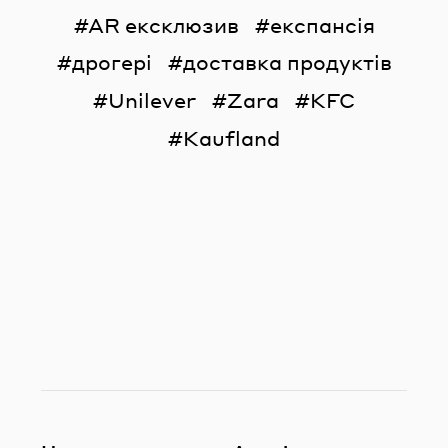
AR ексклюзив
експансія
дрогері
доставка продуктів
Unilever
Zara
KFC
Kaufland