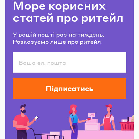
Море корисних
статей про ритейл
У вашій пошті раз на тиждень.
Розказуємо лише про ритейл
Підписатись