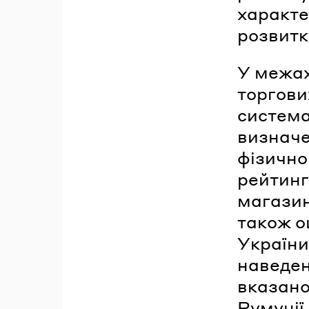
характе
розвитк
У межах
торгови
система
визначе
фізично
рейтинг
магазин
також о
України
наведен
вказано
Румунії.