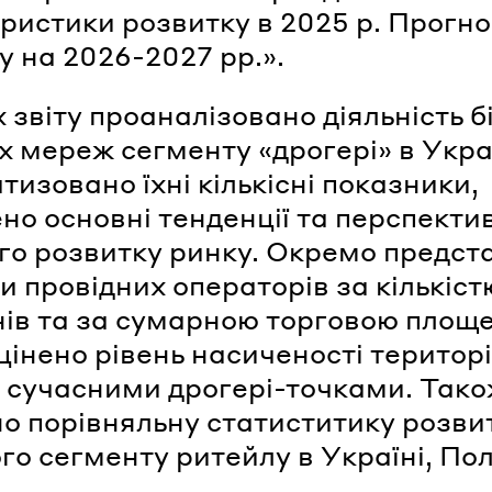
ристики розвитку в 2025 р. Прогн
у на 2026-2027 рр.».
 звіту проаналізовано діяльність б
х мереж сегменту «дрогері» в Украї
тизовано їхні кількісні показники,
но основні тенденції та перспекти
го розвитку ринку. Окремо предст
и провідних операторів за кількіст
ів та за сумарною торговою площе
цінено рівень насиченості територі
 сучасними дрогері-точками. Так
о порівняльну статиститику розви
го сегменту ритейлу в Україні, Пол