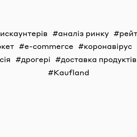
дискаунтерів
аналіз ринку
рейт
ркет
e-commerce
коронавірус
сія
дрогері
доставка продуктів
Kaufland