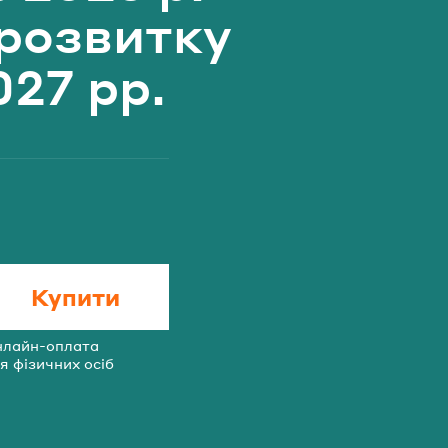
розвитку
027 рр.
ль?
ЛАТИ
Купити
нлайн-оплата
я фізичних осіб