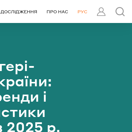
ДОСЛІДЖЕННЯ
ПРО НАС
РУС
ПРОФІЛЬ
ня
гері-
у
 і
країни:
у в
енди і
ку
истики
 2025 р.