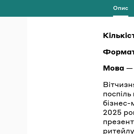
Опис
Кількіс
Форма
Мова
— 
Вітчизн
поспіль
бізнес-
2025 ро
презент
ритейлу