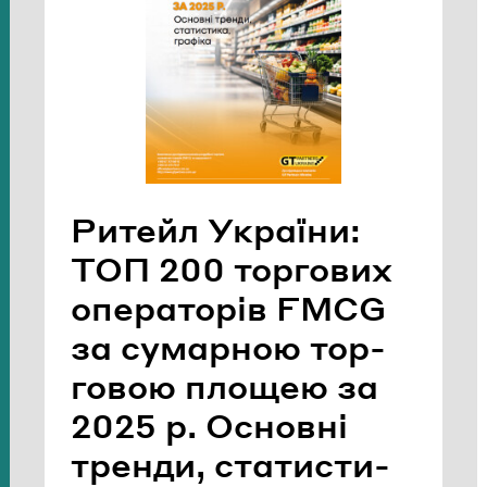
Ри­тейл Укра­ї­ни:
ТОП 200 тор­го­вих
опе­ра­то­рів FMCG
за су­мар­ною тор­
го­вою пло­щею за
2025 р. Основ­ні
трен­ди, ста­ти­сти­