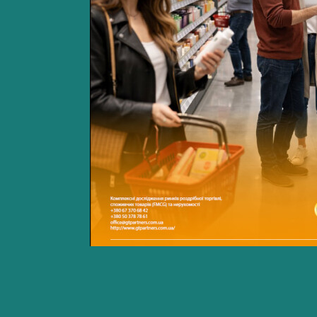
Ім’я*
П
Теле
Emai