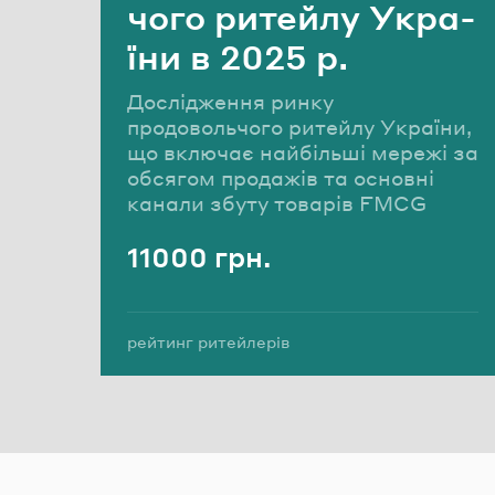
чо­го ри­тей­лу Укра­
ї­ни в 2025 р.
Дослідження ринку
продовольчого ритейлу України,
що включає найбільші мережі за
обсягом продажів та основні
канали збуту товарів FMCG
11000 грн.
Вартість
Теги:
рейтинг ритейлерів
виручка ритейлерів України
аналіз ринку ритейлу