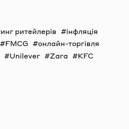
инг ритейлерів
інфляція
FMCG
онлайн-торгівля
Unilever
Zara
KFC