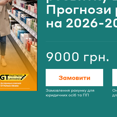
Прогнози 
на 2026-2
ароль
фон*
Забули паро
l*
9000 грн.
УВІЙТИ
Вартість
НАДІС
Замовити
Замовлення рахунку для
О
юридичних осіб та ПП
дл