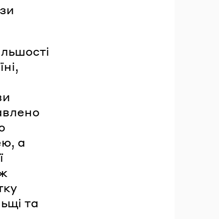
ози
ільшості
ні,
ви
авлено
ю
ю, а
ї
ож
тку
ьщі та