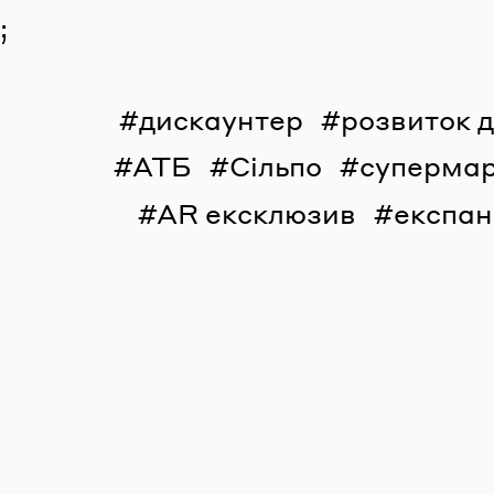
;
дискаунтер
розвиток 
АТБ
Сільпо
суперма
AR ексклюзив
експан