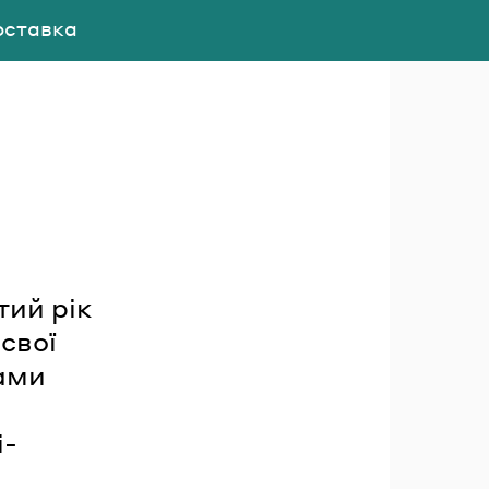
оставка
тий рік
свої
ками
і-