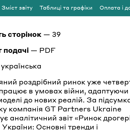
Зміст звіту
Таблиці та графіки
Оплата і д
ть
сторінок
— 39
т
подачі
— PDF
українська
яний роздрібний ринок уже четвер
 працює в умовах війни, адаптуючи 
моделі до нових реалій. За підсум
ку компанія GT Partners Ukraine
ує аналітичний звіт «Ринок дрогер
 України: Основні тренди і