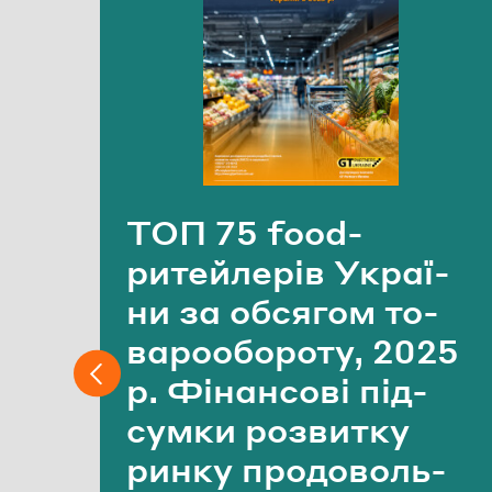
ТОП 75 food-​
ритейлерів Укра­ї­
ни за об­ся­гом то­
ва­ро­обо­ро­ту, 2025
р. Фі­нан­со­ві під­
сум­ки роз­ви­тку
ринку про­до­воль­