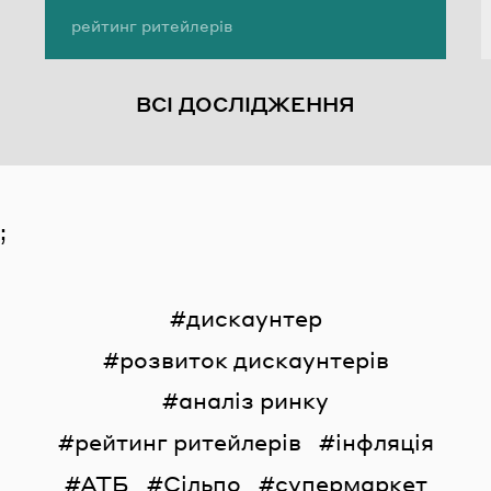
Теги:
рейтинг ритейлерів
виручка ритейлерів України
аналіз ринку ритейлу
ВСІ ДОСЛІДЖЕННЯ
;
дискаунтер
розвиток дискаунтерів
аналіз ринку
рейтинг ритейлерів
інфляція
АТБ
Сільпо
супермаркет