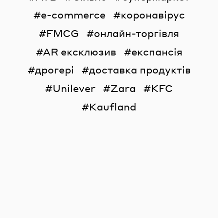
e-commerce
коронавірус
FMCG
онлайн-торгівля
AR ексклюзив
експансія
дрогері
доставка продуктів
Unilever
Zara
KFC
Kaufland