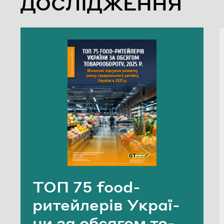
ДОСЛІДЖЕННЯ
ТОП 75 food-​
ритейлерів Укра­ї­
ни за об­ся­гом то­