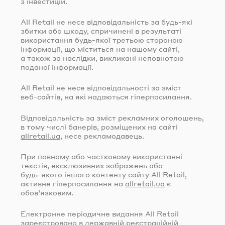
з інвестицій.
All Retail не несе відповідальність за
будь-які
збитки або шкоду, спричинені в результаті
використання
будь-якої
третьою стороною
інформації, що міститься на нашому сайті,
а також за наслідки, викликані неповнотою
поданої інформації.
All Retail не несе відповідальності за зміст
веб-сайтів
, на які надаються гіперпосилання.
Відповідальність за зміст рекламних оголошень,
в тому числі банерів, розміщених на сайті
allretail.ua
, несе рекламодавець.
При повному або частковому використанні
текстів, ексклюзивних зображень або
будь-якого
іншого контенту сайту All Retail,
активне гіперпосилання на
allretail.ua
є
обов’язковим.
Електронне періодичне видання All Retail
зареєстровано в державній реєстраційній