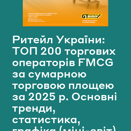
Email
Телефон*
Пароль
Ритейл України:
Забули пароль?
ТОП 200 торгових
Email*
операторів FMCG
УВІЙТИ
за сумарною
НАДІСЛАТИ
торговою площею
за 2025 р. Основні
тренди,
статистика,
графіка (міні-звіт)