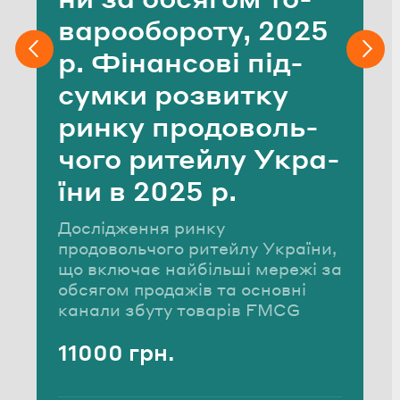
ва­ро­обо­ро­ту, 2025
р. Фі­нан­со­ві під­
сум­ки роз­ви­тку
ринку про­до­воль­
чо­го ри­тей­лу Укра­
ї­ни в 2025 р.
Дослідження ринку
продовольчого ритейлу України,
що включає найбільші мережі за
обсягом продажів та основні
канали збуту товарів FMCG
11000 грн.
Вартість