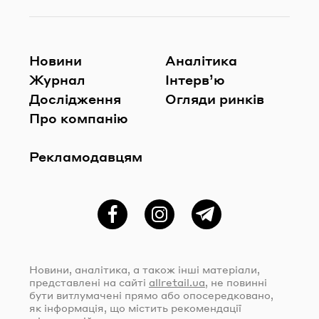
Новини
Аналітика
Журнал
Інтерв’ю
Дослідження
Огляди ринків
Про компанію
Рекламодавцям
Фейсбук
Instagram
Telegram
Новини, аналітика, а також інші матеріали,
представлені на сайті
allretail.ua
, не повинні
бути витлумачені прямо або опосередковано,
як інформація, що містить рекомендації