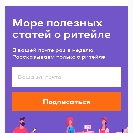
Море полезных
статей о ритейле
В вашей почте раз в неделю.
Рассказываем только о ритейле
Подписаться