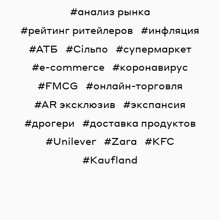
анализ рынка
рейтинг ритейлеров
инфляция
АТБ
Сільпо
супермаркет
e-commerce
коронавирус
FMCG
онлайн-торговля
AR эксклюзив
экспансия
дрогери
доставка продуктов
Unilever
Zara
KFC
Kaufland