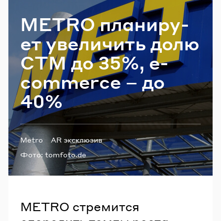
Email
METRO пла­ни­ру­
ет уве­ли­чить долю
Пароль
СТМ до 35%, e-​
commerce – до
Забыли пароль?
40%
ВОЙТИ
Теги:
Metro
AR эксклюзив
Фото:
tomfoto.de
METRO стремится