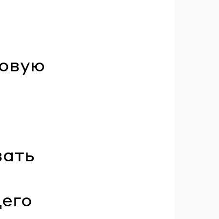
овую
вать
щего