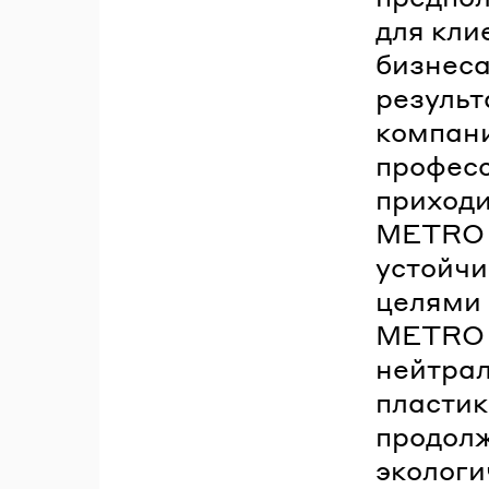
для кли
бизнеса
результ
компани
професс
приходи
METRO б
устойчи
целями 
METRO 
нейтрал
пластик
продол
экологи