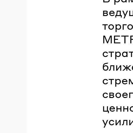
веду
торг
METR
страт
ближ
стре
свое
ценн
усил