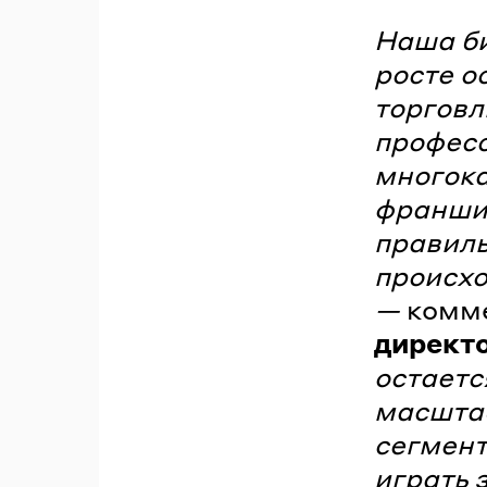
Наша би
росте о
торговл
професс
многока
франши
правиль
происхо
—
комм
директ
остаетс
масштаб
сегмент
играть 