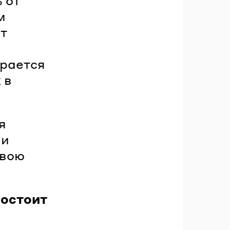
 от
м
от
ирается
 в
я
ии
свою
остоит