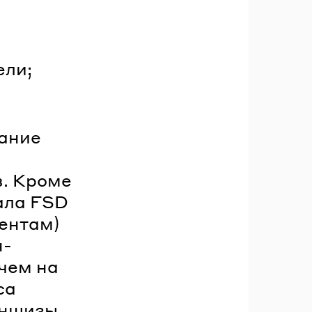
ели;
вание
в. Кроме
ала FSD
ентам)
н-
чем на
са
аншизы