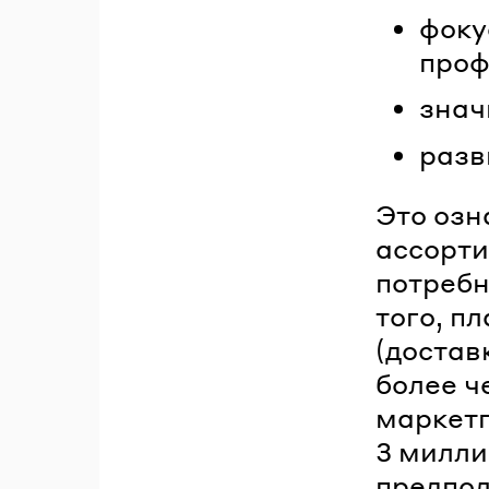
фоку
проф
знач
разв
Это озн
ассорти
потребн
того, п
(достав
более ч
маркет
3 милли
предпо