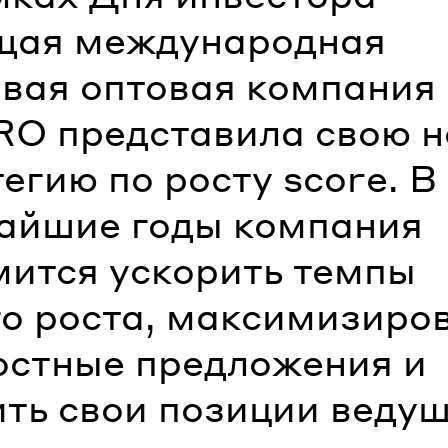
щая международная
овая оптовая компания
O представила свою н
егию по росту score. В
айшие годы компания
мится ускорить темпы
го роста, максимизиро
остные предложения и
ить свои позиции веду