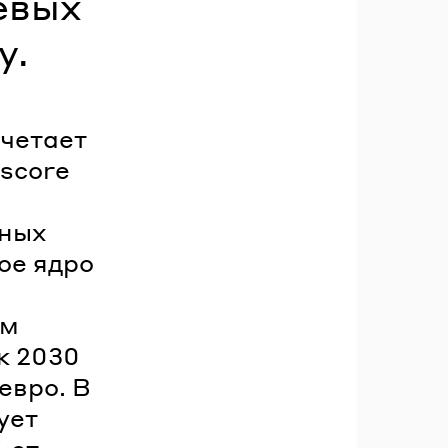
евых
у.
очетает
 score
нных
вое ядро
ем
к 2030
евро. В
ует