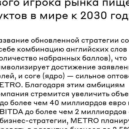
вого игрока рынка пищ
ктов в мире к 2030 год
азвание обновленной стратегии с
 себе комбинацию английских слов
количество набранных баллов), что
имволизирует достижение заявле
лей, и core (ядро) — сильное опто
ETRO. Благодаря этим амбициям
омпания стремится увеличить объ
до более чем 40 миллиардов евро 
EBITDA до более чем 2 миллиардов 
бизнес-стратегии, METRO планир