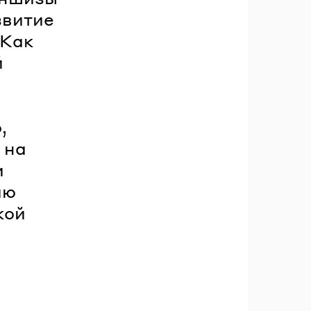
звитие
 Как
й
,
 на
и
ию
кой