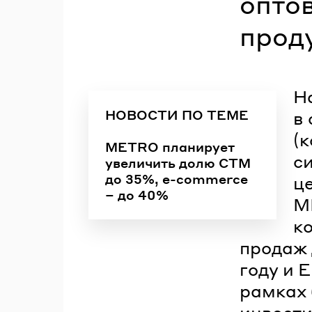
опто
проду
Н
НОВОСТИ ПО ТЕМЕ
в
(
METRO планирует
с
увеличить долю СТМ
до 35%, e-commerce
це
– до 40%
M
к
продаж 
году и 
рамках 