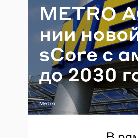
METRO AG 
П
нии новой
sСore с ам
до 2030 г
Теги:
Metro
В ра