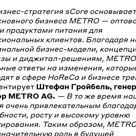
знес-стратегия sCore основывает
сновного бизнеса METRO — оптов
и продуктами питания для
иональных клиентов. Благодаря 
нальной бизнес-модели, концепц
зы и диджитал-решениям, METRO
ные ответы на изменения, которы
дят в сфере HoReCa и бизнесе тре
ентирует
Штефан Гройбель, гене
ор METRO AG.
— В то же время на
я очень привлекательным благода
ности, росту и высокому уровню
ирования. Таким образом, METRO
значительную роль в будущей