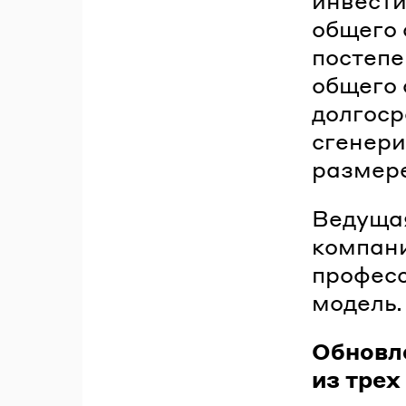
инвести
общего 
постепе
общего 
долгоср
сгенери
размере
Ведущая
компани
професс
модель.
Обновл
из трех