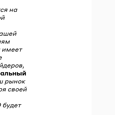
ся на
ой
нашей
иям
 имеет
е
йдеров,
ральный
ш рынок
ря своей
 будет