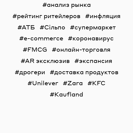
анализ рынка
рейтинг ритейлеров
инфляция
АТБ
Сільпо
супермаркет
e-commerce
коронавирус
FMCG
онлайн-торговля
AR эксклюзив
экспансия
дрогери
доставка продуктов
Unilever
Zara
KFC
Kaufland