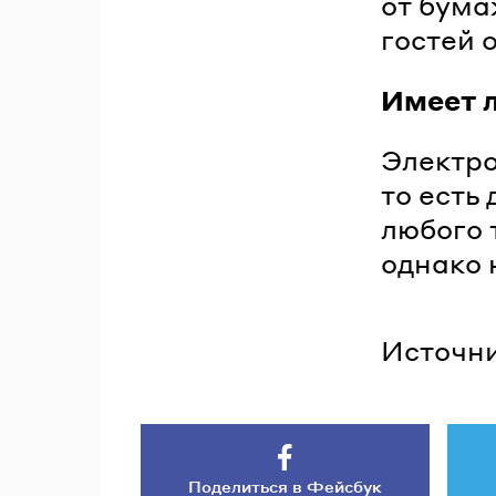
от бума
гостей 
Имеет л
Электро
то есть
любого 
однако 
Источни
Поделиться в Фейсбук