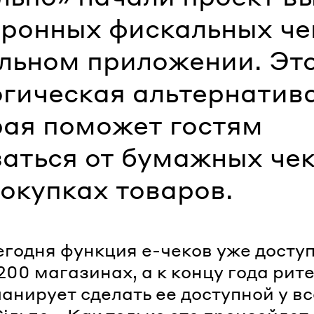
тронных фискальных че
льном приложении. Эт
огическая альтернатива
рая поможет гостям
заться от бумажных че
покупках товаров.
егодня функция е-чеков уже досту
200 магазинах, а к концу года рит
ланирует сделать ее доступной у вс