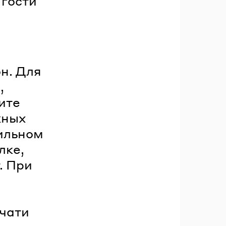
 гости
н. Для
,
ите
жных
бильном
лке,
. При
ечати