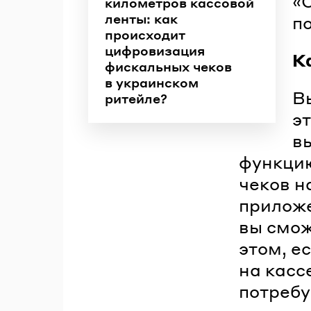
«С
километров кассовой
ленты: как
п
происходит
цифровизация
К
фискальных чеков
в украинском
В
ритейле?
э
в
функцию
чеков н
приложе
вы смож
этом, е
на касс
потребу