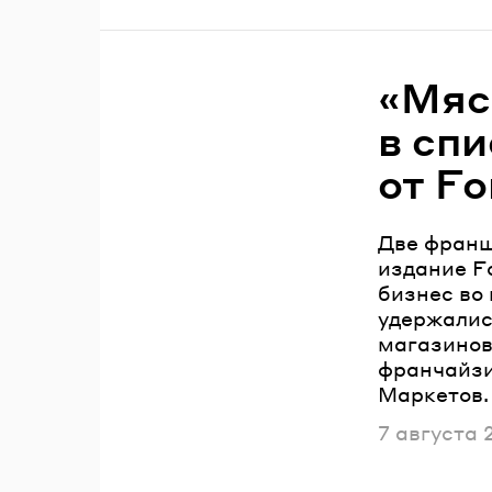
«Мяс
в сп
от F
Две франш
издание F
бизнес во
удержалис
магазинов
франчайзи
Маркетов.
Опубликов
7 августа 