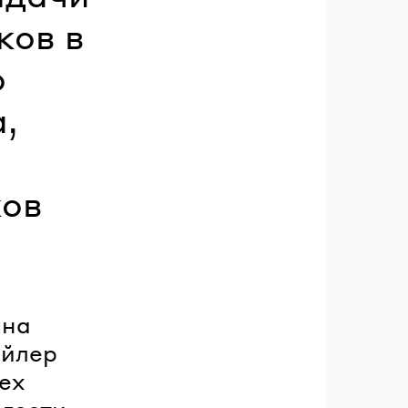
ков в
о
,
ков
пна
ейлер
ех