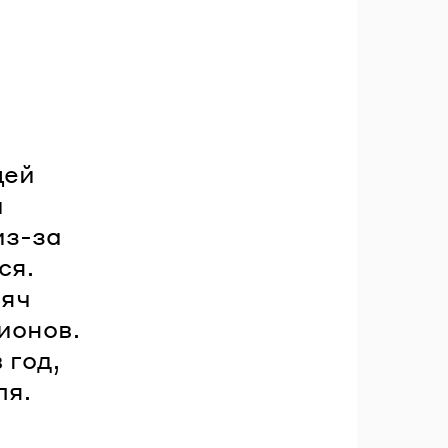
щей
и
из-за
ся.
сяч
ионов.
 год,
ля.