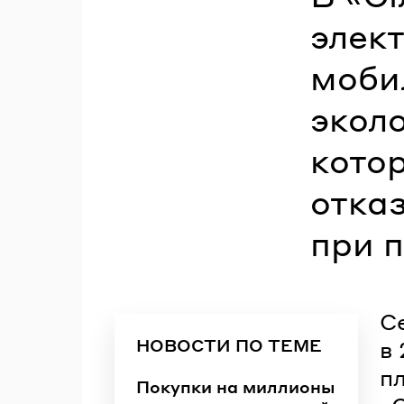
элек
моби
экол
кото
отка
при 
С
НОВОСТИ ПО ТЕМЕ
в 
п
Покупки на миллионы