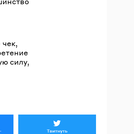
ьшинство
 чек,
ретение
ую силу,
Твитнуть
r