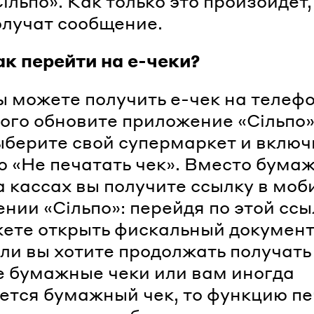
ільпо». Как только это произойдет,
олучат сообщение.
ак перейти на е-чеки?
ы можете получить е-чек на телефо
того обновите приложение «Сільпо»
ыберите свой супермаркет и включ
 «Не печатать чек». Вместо бума
а кассах вы получите ссылку в мо
нии «Сільпо»: перейдя по этой ссы
ете открыть фискальный документ
сли вы хотите продолжать получать
е бумажные чеки или вам иногда
ется бумажный чек, то функцию п