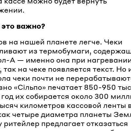
а кассе можно будет вернуть
жении.
 это важно?
ов на нашей планете легче. Чеки
ливают из термобумаги, содержа
л-А — именно она при нагревани
, так на чеке появляется текст. Но 
ла чеки почти не перерабатывают
но «Сільпо» печатает 850-950 ты
в год их собирается около 300 милл
тысяч километров кассовой ленты в
 как четыре диаметра планеты Зем
 ритейлер предлагает отказаться