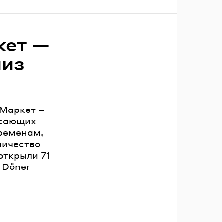
кет —
шиз
Маркет –
асающих
еременам,
личество
открыли 71
 Döner