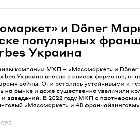
омаркет» и Döner Мар
иске популярных фран
orbes Украина
изы компании МХП – «Мясомаркет» и Döner 
orbes Украина внесло в список форматов, сп
 время войны. Они остались устойчивыми к п
ь на рынке и даже существенно увеличили ко
 и заведений. В 2022 году МХП с партнерами 
нговый «Мясомаркет» и 48 франчайзинговых
ано
2023