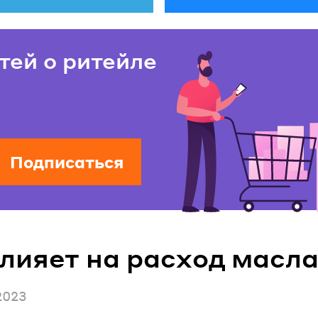
тей о ритейле
Подписаться
влияет на расход масла
ано
2023