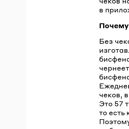
чеков н
в прило
Почему
Без чек
изготав
бисфено
чернеет
бисфено
Ежеднев
чеков, 
Это 57 
то есть
Поэтому