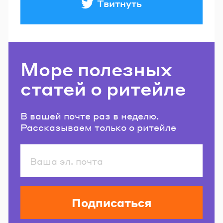
Твитнуть
Море полезных
статей о ритейле
В вашей почте раз в неделю.
Рассказываем только о ритейле
Подписаться