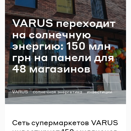
Email
VARUS пе­ре­хо­дит
на сол­неч­ную
Пароль
энер­гию: 150 млн
Забыли пароль?
грн на па­не­ли для
48 ма­га­зи­нов
ВОЙТИ
Теги:
VARUS
солнечная энергетика
инвестиции
Сеть супермаркетов VARUS