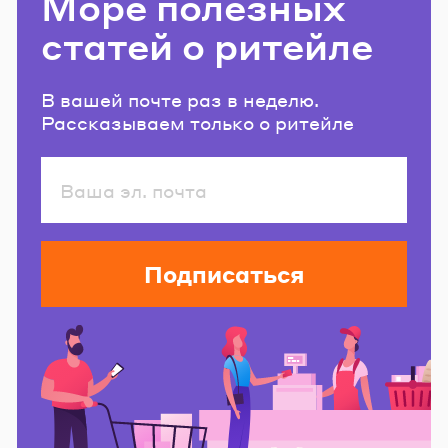
Море полезных
статей о ритейле
В вашей почте раз в неделю.
Рассказываем только о ритейле
Подписаться