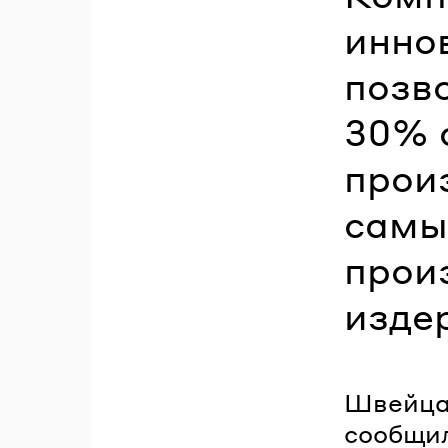
инно
позв
30% 
прои
самы
прои
изде
Швейцар
сообщил