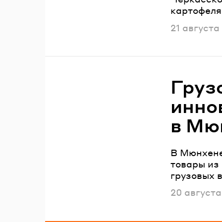
картофеля
Опубликов
21 августа
Груз
инно
в Мю
В Мюнхене
товары из 
грузовых 
Опубликов
20 августа