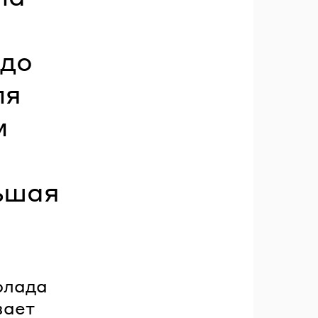
 до
ля
м
ьшая
олада
вает