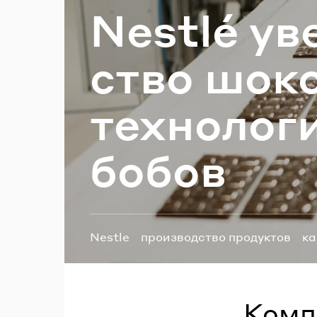
Nestlé уве
П
ство шо­ко
тех­но­ло­г
бобов
Теги:
Nestle
производство продуктов
ка
Комп