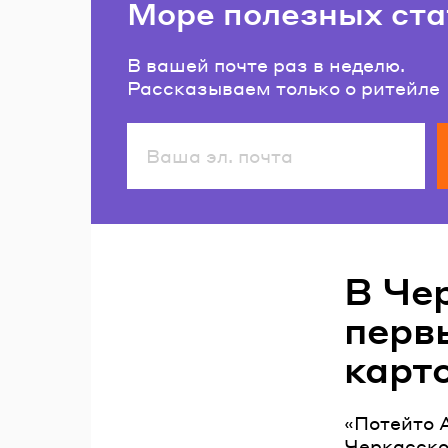
Море полезных ста
В вашей почте раз в неделю.
Рассказываем только о ритейле
Читайте также
В Че
перв
карт
«Потейто 
Черкасско