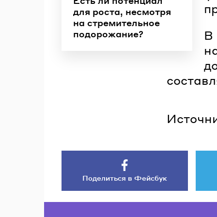
Есть ли потенциал
п
для роста, несмотря
на стремительное
В
подорожание?
н
до
составл
Источни
Поделиться в Фейсбук