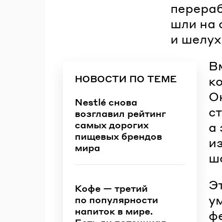
перераб
шли на 
и шелух
В
НОВОСТИ ПО ТЕМЕ
к
О
Nestlé снова
с
возглавил рейтинг
самых дорогих
а
пищевых брендов
и
мира
ш
Э
Кофе — третий
у
по популярности
напиток в мире.
ф