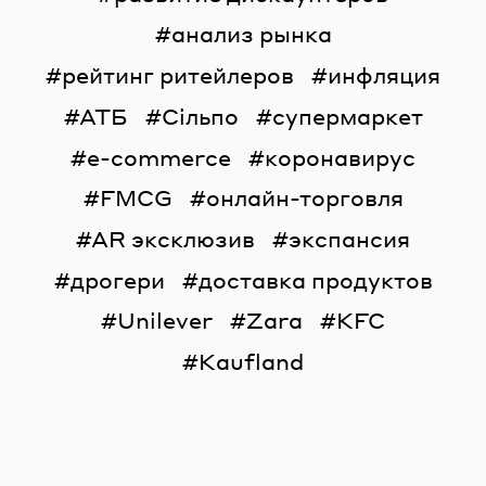
анализ рынка
рейтинг ритейлеров
инфляция
АТБ
Сільпо
супермаркет
e-commerce
коронавирус
FMCG
онлайн-торговля
AR эксклюзив
экспансия
дрогери
доставка продуктов
Unilever
Zara
KFC
Kaufland