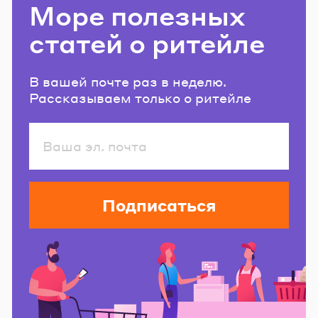
Море полезных
статей о ритейле
В вашей почте раз в неделю.
Рассказываем только о ритейле
Подписаться