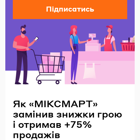
Підписатись
Читайте також
Як «МІКСМАРТ»
замінив знижки грою
і отримав +75%
продажів