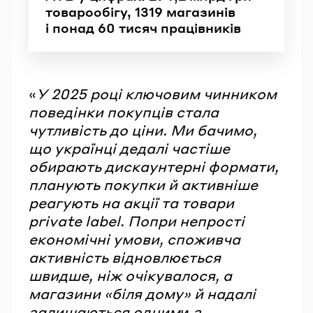
товарообігу, 1319 магазинів
і понад 60 тисяч працівників
«
У 2025 році ключовим чинником
поведінки покупців стала
чутливість до ціни. Ми бачимо,
що українці дедалі частіше
обирають дискаунтерні формати,
планують покупки й активніше
реагують на акції та товари
private label. Попри непрості
економічні умови, споживча
активність відновлюється
швидше, ніж очікувалося, а
магазини «біля дому» й надалі
залишаються одним
и
з