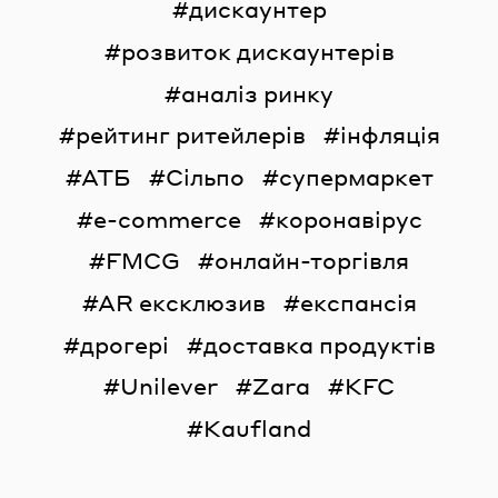
дискаунтер
розвиток дискаунтерів
аналіз ринку
рейтинг ритейлерів
інфляція
АТБ
Сільпо
супермаркет
e-commerce
коронавірус
FMCG
онлайн-торгівля
AR ексклюзив
експансія
дрогері
доставка продуктів
Unilever
Zara
KFC
Kaufland