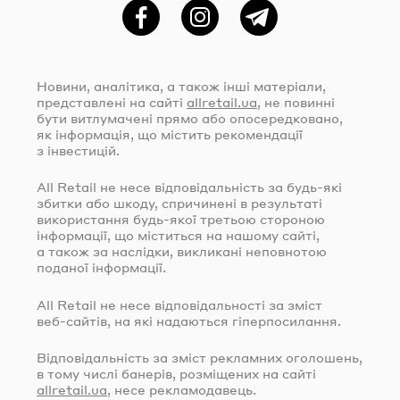
Фейсбук
Instagram
Telegram
Новини, аналітика, а також інші матеріали,
представлені на сайті
allretail.ua
, не повинні
бути витлумачені прямо або опосередковано,
як інформація, що містить рекомендації
з інвестицій.
All Retail не несе відповідальність за
будь-які
збитки або шкоду, спричинені в результаті
використання
будь-якої
третьою стороною
інформації, що міститься на нашому сайті,
а також за наслідки, викликані неповнотою
поданої інформації.
All Retail не несе відповідальності за зміст
веб-сайтів
, на які надаються гіперпосилання.
Відповідальність за зміст рекламних оголошень,
в тому числі банерів, розміщених на сайті
allretail.ua
, несе рекламодавець.