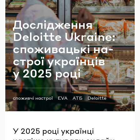
Email
До­слі­дже­н­ня
Deloitte Ukraine:
Пароль
cпоживацькі на­
Забули пароль?
строї укра­їн­ців
у 2025 році
УВІЙТИ
Теги:
споживчі настрої
EVA
АТБ
Deloitte
дослідження
У 2025 році українці