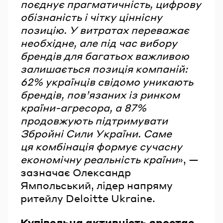
поєднує прагматичність, цифрову
обізнаність і чітку ціннісну
позицію. У витратах переважає
необхідне, але під час вибору
брендів для багатьох важливою
залишається позиція компаній:
62% українців свідомо уникають
брендів, пов’язаних із ринком
країни-агресора, а 87%
продовжують підтримувати
Збройні Сили України. Саме
ця комбінація формує сучасну
економічну реальність країни
», —
зазначає Олександр
Ямпольський, лідер напряму
ритейлу Deloitte Ukraine.
Купівельна активність зростає