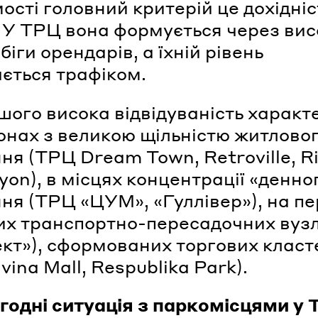
ості головний критерій це дохідніс
. У ТРЦ вона формується через вис
іги орендарів, а їхній рівень
ється трафіком.
шого висока відвідуваність характ
онах з великою щільністю житлово
ня (ТРЦ Dream Town, Retroville, R
yon), в місцях концентрації «денно
ня (ТРЦ «ЦУМ», «Гуллівер»), на пе
х транспортно-пересадочних вузл
кт»), сформованих торгових класт
ina Mall, Respublika Park).
годні ситуація з паркомісцями у 