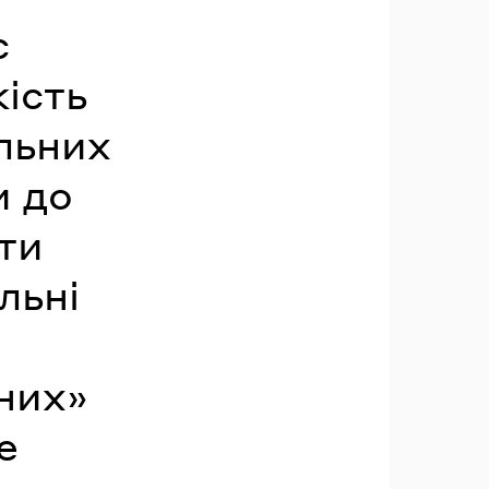
с
ість
льних
и до
ти
льні
них»
е