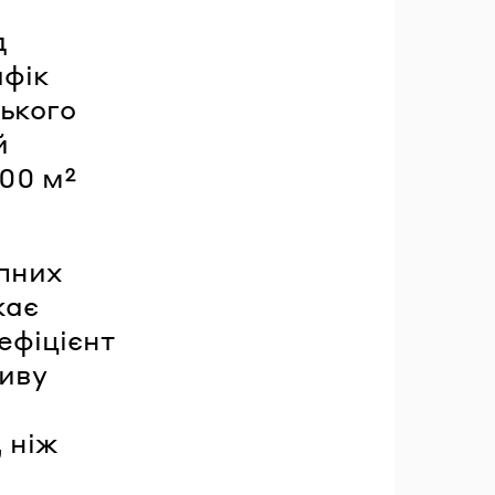
д
афік
ького
й
100 м²
упних
жає
оефіцієнт
ливу
 ніж