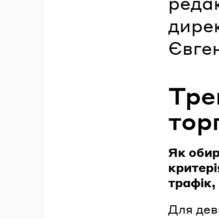
редак
дире
Євге
Тре
тор
Як обир
критері
трафік,
Для дев