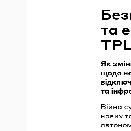
Без
та 
ТР
Як змін
щодо на
відключ
та інфр
Війна с
нових т
автоном