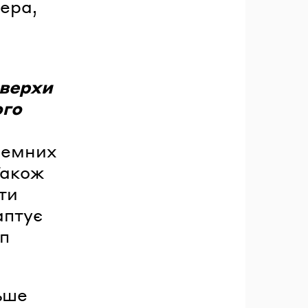
ера,
оверхи
ого
дземних
Також
ти
аптує
уп
ьше