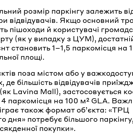
ьний розмір паркінгу залежить ві
ри відвідувачів. Якщо основний тр
ь пішоходи й користувачі громадс
рту (як у випадку з ЦУМ), достатні
єнт становить 1–1,5 паркомісця на 
льної площі.
єктів поза містом або у важкодост
х, де більшість відвідувачів приїжд
(як Lavina Mall), застосовується к
 4 паркомісця на 100 м² GLA. Важ
діграє також формат об’єкта: «ТРЦ
го дня» потребує більшого паркінгу,
сякденної покупки».