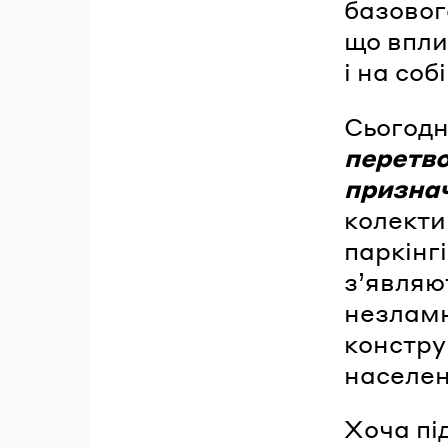
базовог
що вплин
і на соб
Сьогодн
перетв
призна
колекти
паркінг
з’являю
незламн
констру
населен
Хоча пі