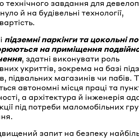
о технічного завдання для девелоп
уло й на будівельні технології,
івартість.
і
підземні паркінги та цокольні п
орюються на приміщення подвійн
чення
, здатні виконувати роль
вних укриттів, зокрема на базі пі
ів, підвальних магазинів чи пабів. 
ться автономні місця праці та пунк
ості, а архітектура й інженерія ад
кції під потреби маломобільних гр
ня.
двищений запит на безпеку найбіл