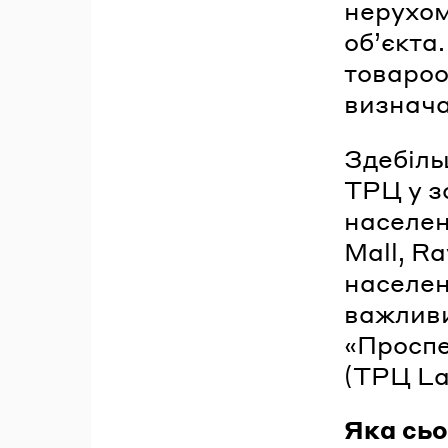
нерухом
об’єкта
товарооб
визнача
Здебіль
ТРЦ у з
населен
Mall, Ra
населен
важливи
«Проспе
(ТРЦ Lav
Яка сьо