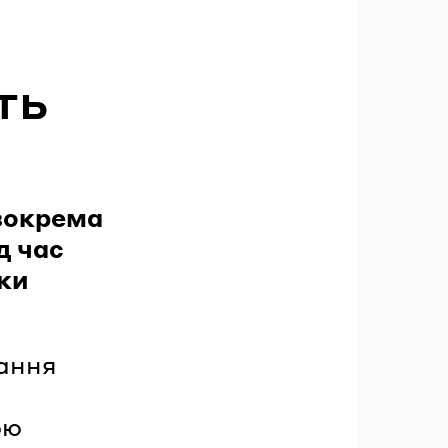
ть
 зокрема
д час
ки
вання
ою