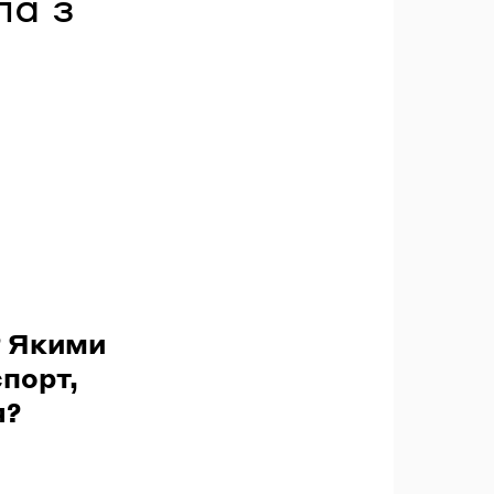
ла з
? Якими
порт,
я?