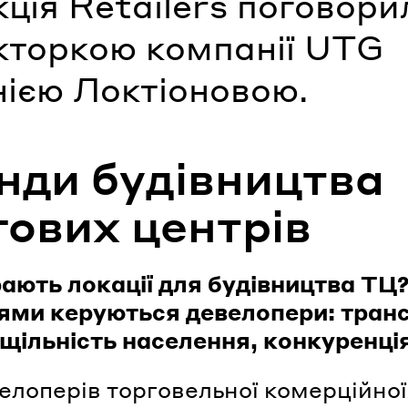
ція Retailers поговори
кторкою компанії UTG
нією Локтіоновою.
нди будівництва
гових центрів
ають локації для будівництва ТЦ
ями керуються девелопери: транс
 щільність населення, конкуренці
елоперів торговельної комерційної