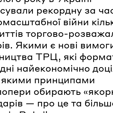
сували рекордну за ча
масштабної війни кільк
риттів торгово-розважа
ів. Якими є нові вимог
вництва ТРЦ, які форма
дні найекономічно доці
а якими принципами
лопери обирають «якор
арів — про це та більш