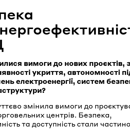
пека
енергоефективніс
Ц
илися вимоги до нових проєктів,
явності укриття, автономності пі
ень електроенергії, систем безпе
аструктури?
уттєво змінила вимоги до проєкту
орговельних центрів. Безпека,
ність та доступність стали частин