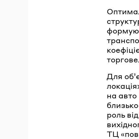
Оптимал
структу
формуют
транспо
коефіці
торгове
Для об’
локація
на авто 
близько
роль ві
вихідно
ТЦ «пов