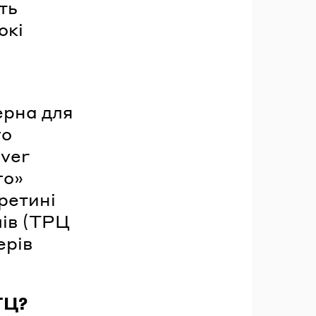
ть
окі
ерна для
го
iver
го»
ретині
ів (ТРЦ
ерів
ТЦ?