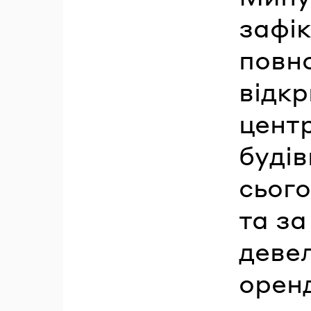
зафік
повно
відк
центр
буді
сього
та з
деве
оренд