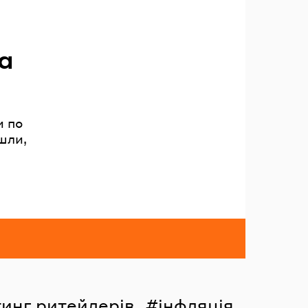
а
и по
шли,
инг ритейлерів
інфляція