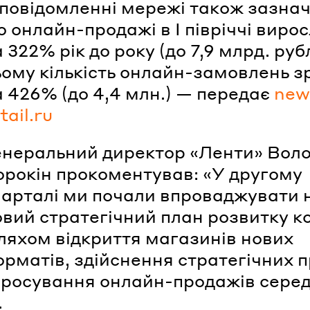
 повідомленні мережі також зазнач
 онлайн-продажі в I півріччі виро
 322% рік до року (до 7,9 млрд. руб
ьому кількість онлайн-замовлень з
а 426% (до 4,4 млн.) — передає
new
tail.ru
енеральний директор «Ленти» Вол
орокін прокоментував: «У другому
варталі ми почали впроваджувати
овий стратегічний план розвитку к
ляхом відкриття магазинів нових
орматів, здійснення стратегічних 
 просування онлайн-продажів сере
.