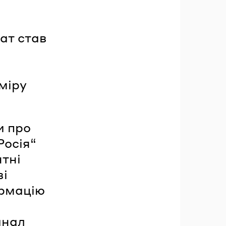
ат став
міру
и про
Росія“
нтні
ві
ормацію
анал