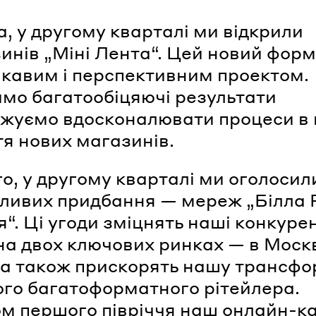
, у другому кварталі ми відкрили
зинів „Міні Лента“. Цей новий форм
ікавим і перспективним проектом.
мо багатообіцяючі результати
вжуємо вдосконалювати процеси в 
тя нових магазинів.
го, у другому кварталі ми оголосил
ливих придбання — мереж „Білла 
я“. Ці угоди зміцнять наші конкуре
 на двох ключових ринках — в Моск
, а також прискорять нашу трансф
ого багатоформатного рітейлера.
м першого півріччя наш онлайн-к