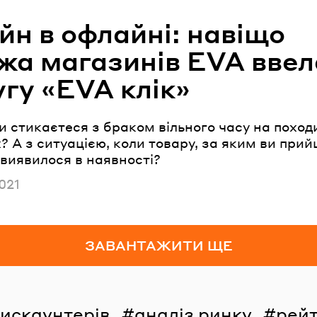
йн в офлайні: навіщо
жа магазинів EVA ввел
гу «EVA клік»
и стикаєтеся з браком вільного часу на поход
 А з ситуацією, коли товару, за яким ви прий
виявилося в наявності?
но
021
ЗАВАНТАЖИТИ ЩЕ
дискаунтерів
аналіз ринку
рейт