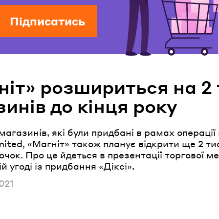
Підписатись
ніт» розшириться на 2 
инів до кінця року
магазинів, які були придбані в рамах операції 
mited, «Магніт» також планує відкрити ще 2 ти
очок. Про це йдеться в презентації торгової ме
й угоді із придбання «Діксі».
но
021