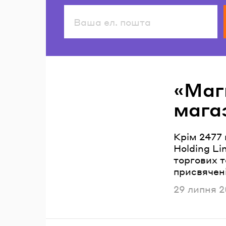
Читайте також
«Маг
магаз
Крім 2477 
Holding Li
торгових т
присвячені
Опублікова
29 липня 2