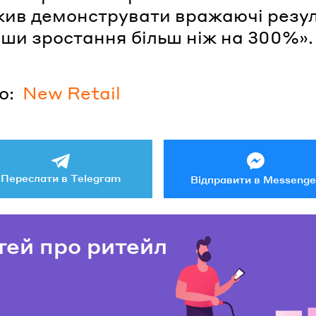
ив демонструвати вражаючі резул
ши зростання більш ніж на 300%».
о:
New Retail
Переслати в Telegram
Відправити в Messenge
тей про ритейл