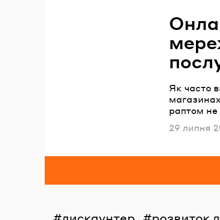
Онла
мере
послу
Як часто в
магазинах?
раптом не 
Опублікова
29 липня 2
дискаунтер
розвиток 