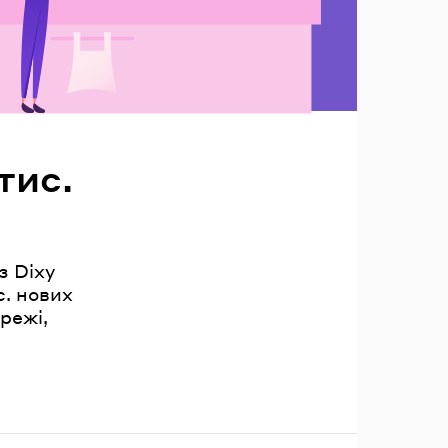
тис.
з Dixy
с. нових
режі,