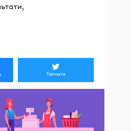
ьтати,
Твітнути
r