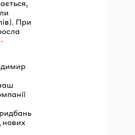
ається,
сли
лів). При
росла
-
одимир
 наш
омпанії
придбань
д нових