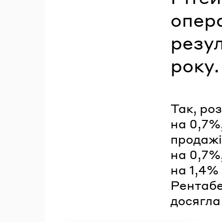
опера
резул
року.
Так, роз
на 0,7%,
продажі
на 0,7%,
на 1,4%
Рентабе
досягла 