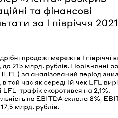
ційні та фінансові
ьтати за I півріччя 2021
дрібні продажі мережі в I півріччі 
 до 215 млрд. рублів. Порівнянні р
 (LFL) за аналізований період зни
 в той час як середній чек LFL вир
 і LFL-трафік скоротився на 2,1%.
льність по EBITDA склала 8%, EB
17,5 млрд. рублів.