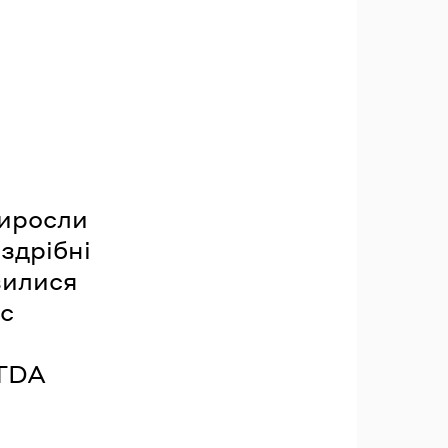
виросли
оздрібні
зилися
іс
ITDA