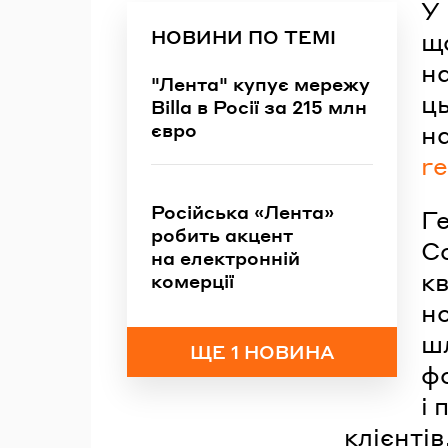
У
НОВИНИ ПО ТЕМІ
що
на
"Лента" купує мережу
ц
Billa в Росії за 215 млн
євро
н
re
Російська «Лента»
Г
робить акцент
С
на електронній
к
комерції
н
ш
ЩЕ 1 НОВИНА
ф
і
клієнтів