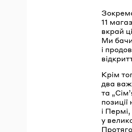
Зокрема
11 мага
вкрай ц
Ми бачи
і продо
відкрит
Крім то
два важ
та „Сімʼ
позиції
і Пермі
у велик
Протяго