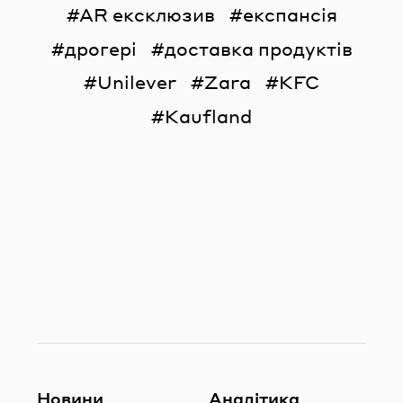
AR ексклюзив
експансія
дрогері
доставка продуктів
Unilever
Zara
KFC
Kaufland
Новини
Аналітика