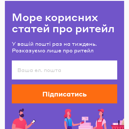
Море корисних
статей про ритейл
У вашій пошті раз на тиждень.
Розказуємо лише про ритейл
Підписатись