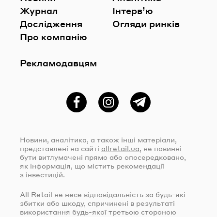
Журнал
Інтерв’ю
Дослідження
Огляди ринків
Про компанію
Рекламодавцям
Фейсбук
Instagram
Telegram
Новини, аналітика, а також інші матеріали,
представлені на сайті
allretail.ua
, не повинні
бути витлумачені прямо або опосередковано,
як інформація, що містить рекомендації
з інвестицій.
All Retail не несе відповідальність за
будь-які
збитки або шкоду, спричинені в результаті
використання
будь-якої
третьою стороною