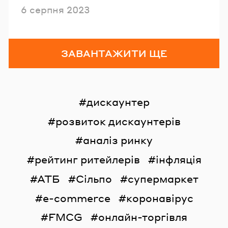
Опубліковано
6 серпня 2023
ЗАВАНТАЖИТИ ЩЕ
дискаунтер
розвиток дискаунтерів
аналіз ринку
рейтинг ритейлерів
інфляція
АТБ
Сільпо
супермаркет
e-commerce
коронавірус
FMCG
онлайн-торгівля