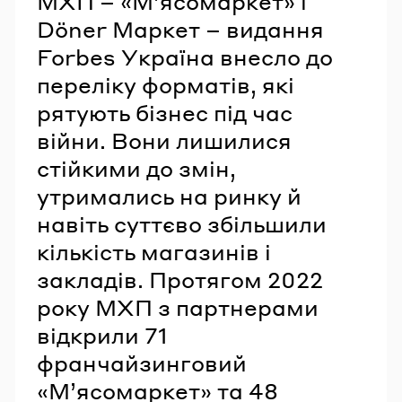
МХП – «М’ясомаркет» і
Döner Маркет – видання
Forbes Україна внесло до
переліку форматів, які
рятують бізнес під час
війни. Вони лишилися
стійкими до змін,
утримались на ринку й
навіть суттєво збільшили
кількість магазинів і
закладів. Протягом 2022
року МХП з партнерами
відкрили 71
франчайзинговий
«М’ясомаркет» та 48