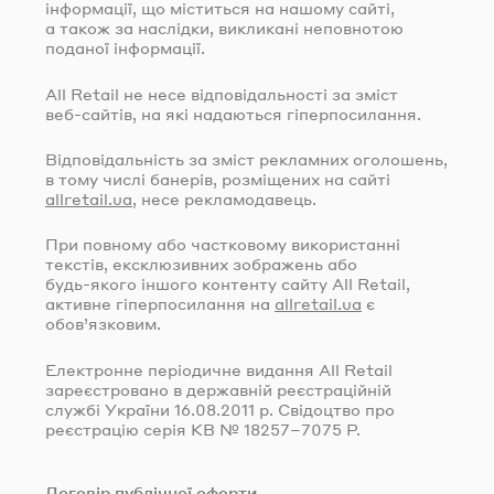
інформації, що міститься на нашому сайті,
а також за наслідки, викликані неповнотою
поданої інформації.
All Retail не несе відповідальності за зміст
веб-сайтів
, на які надаються гіперпосилання.
Відповідальність за зміст рекламних оголошень,
в тому числі банерів, розміщених на сайті
allretail.ua
, несе рекламодавець.
При повному або частковому використанні
текстів, ексклюзивних зображень або
будь-якого
іншого контенту сайту All Retail,
активне гіперпосилання на
allretail.ua
є
обов’язковим.
Електронне періодичне видання All Retail
зареєстровано в державній реєстраційній
службі України
16.08.2011
р. Свідоцтво про
реєстрацію серія КВ № 18257–7075 Р.
Договір публічної оферти