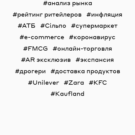
анализ рынка
рейтинг ритейлеров
инфляция
АТБ
Сільпо
супермаркет
e-commerce
коронавирус
FMCG
онлайн-торговля
AR эксклюзив
экспансия
дрогери
доставка продуктов
Unilever
Zara
KFC
Kaufland