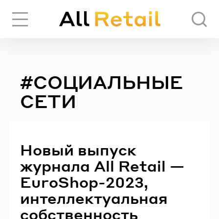
Вход
Регистрация
#СОЦИАЛЬНЫЕ
ЧЕРЕЗ СОЦИАЛЬНЫЕ СЕТИ
СЕТИ
FACEBOOK
Новый выпуск
GOOGLE
журнала All Retail —
EuroShop-2023,
ИЛИ
интеллектуальная
собственность