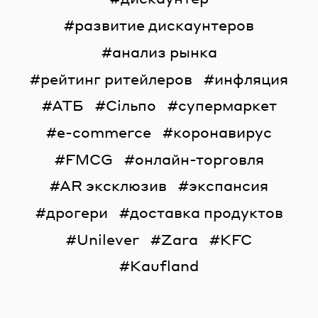
развитие дискаунтеров
анализ рынка
рейтинг ритейлеров
инфляция
АТБ
Сільпо
супермаркет
e-commerce
коронавирус
FMCG
онлайн-торговля
AR эксклюзив
экспансия
дрогери
доставка продуктов
Unilever
Zara
KFC
Kaufland