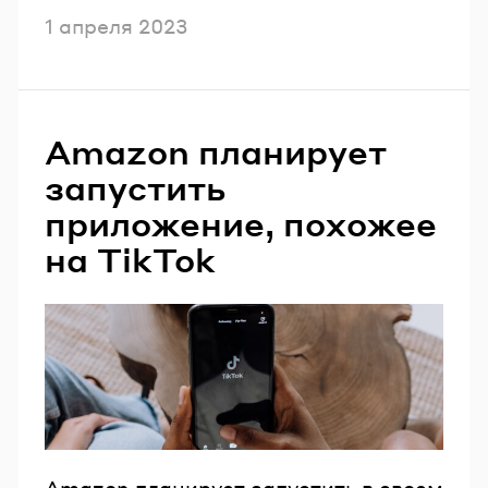
Опубликовано
1 апреля 2023
Amazon планирует
запустить
приложение, похожее
на TikTok
Amazon планирует запустить в своем