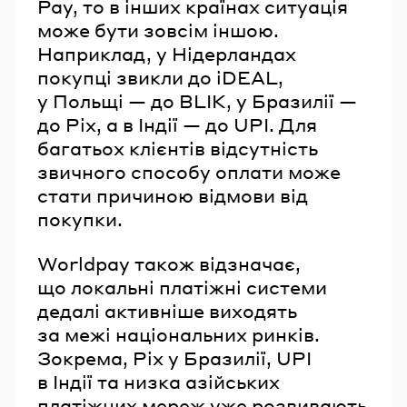
Pay, то в інших країнах ситуація
може бути зовсім іншою.
Наприклад, у Нідерландах
покупці звикли до iDEAL,
у Польщі — до BLIK, у Бразилії —
до Pix, а в Індії — до UPI. Для
багатьох клієнтів відсутність
звичного способу оплати може
стати причиною відмови від
покупки.
Worldpay також відзначає,
що локальні платіжні системи
дедалі активніше виходять
за межі національних ринків.
Зокрема, Pix у Бразилії, UPI
в Індії та низка азійських
платіжних мереж уже розвивають