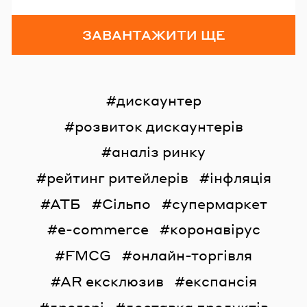
ЗАВАНТАЖИТИ ЩЕ
дискаунтер
розвиток дискаунтерів
аналіз ринку
рейтинг ритейлерів
інфляція
АТБ
Сільпо
супермаркет
e-commerce
коронавірус
FMCG
онлайн-торгівля
AR ексклюзив
експансія
дрогері
доставка продуктів