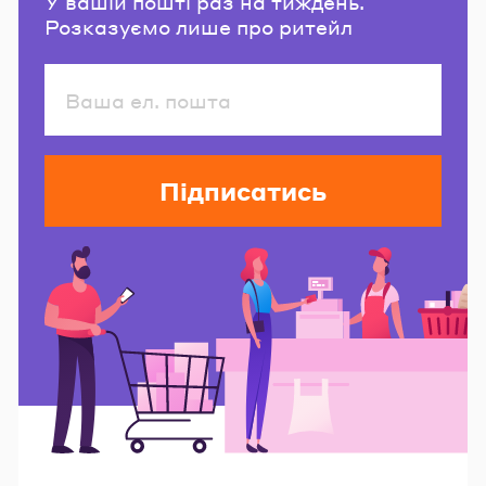
У вашій пошті раз на тиждень.
Розказуємо лише про ритейл
Підписатись
Читайте також