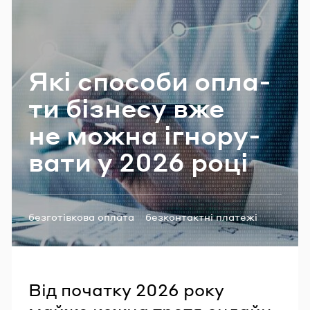
Email
Які спосо­би опла­
Пароль
ти бі­зне­су вже
Забули пароль?
не можна ігно­ру­
ва­ти у 2026 році
УВІЙТИ
Теги:
безготівкова оплата
безконтактні платежі
споживчі настрої
дослідження
e-commerce
Від початку 2026 року