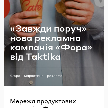
Email
«Зав­жди поруч» —
Пароль
нова ре­клам­на
Забули пароль?
кам­па­нія «Фора»
від Taktika
УВІЙТИ
Теги:
Фора
маркетинг
реклама
Мережа продуктових