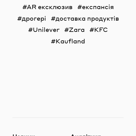
AR ексклюзив
експансія
дрогері
доставка продуктів
Unilever
Zara
KFC
Kaufland