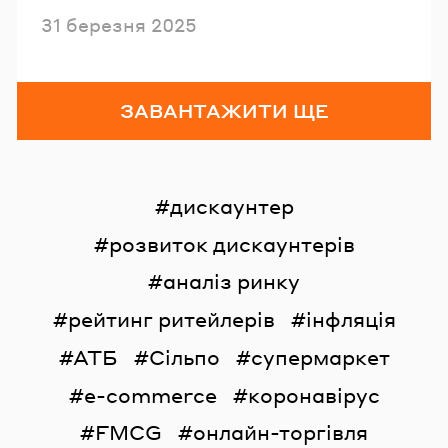
Опубліковано
31 березня 2025
ЗАВАНТАЖИТИ ЩЕ
дискаунтер
розвиток дискаунтерів
аналіз ринку
рейтинг ритейлерів
інфляція
АТБ
Сільпо
супермаркет
e-commerce
коронавірус
FMCG
онлайн-торгівля