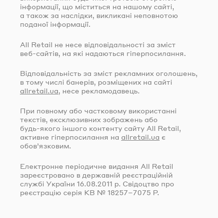
інформації, що міститься на нашому сайті,
а також за наслідки, викликані неповнотою
поданої інформації.
All Retail не несе відповідальності за зміст
веб-сайтів
, на які надаються гіперпосилання.
Відповідальність за зміст рекламних оголошень,
в тому числі банерів, розміщених на сайті
allretail.ua
, несе рекламодавець.
При повному або частковому використанні
текстів, ексклюзивних зображень або
будь-якого
іншого контенту сайту All Retail,
активне гіперпосилання на
allretail.ua
є
обов’язковим.
Електронне періодичне видання All Retail
зареєстровано в державній реєстраційній
службі України
16.08.2011
р. Свідоцтво про
реєстрацію серія КВ № 18257–7075 Р.