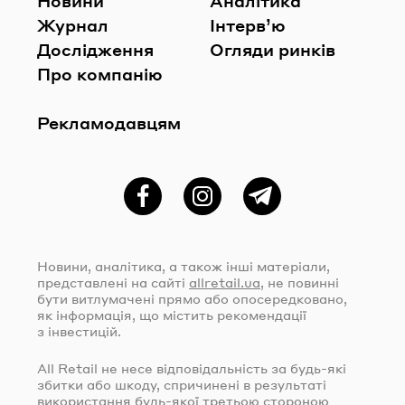
Новини
Аналітика
Журнал
Інтерв’ю
Дослідження
Огляди ринків
Про компанію
Рекламодавцям
Фейсбук
Instagram
Telegram
Новини, аналітика, а також інші матеріали,
представлені на сайті
allretail.ua
, не повинні
бути витлумачені прямо або опосередковано,
як інформація, що містить рекомендації
з інвестицій.
All Retail не несе відповідальність за
будь-які
збитки або шкоду, спричинені в результаті
використання
будь-якої
третьою стороною