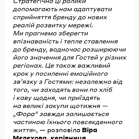
Стратегічно ці ролики
допомагають нам адаптувати
сприйняття бренду до нових
реалій розвитку мережі.
Ми прагнемо зберегти
впізнаваність і тепле ставлення
до бренду, водночас розширюючи
його значення для Гостей у різних
регіонах. Це також важливий
крок у посиленні емоційного
зв’язку з Гостями: незалежно від
того, чи заходять вони по хліб
і каву щодня, чи приїздять
на великі закупи щотижня —
„Фора“ завжди залишається
частиною їхнього повсякденного
життя
», — розповіла
Віра
Мєлєхова, керівниця