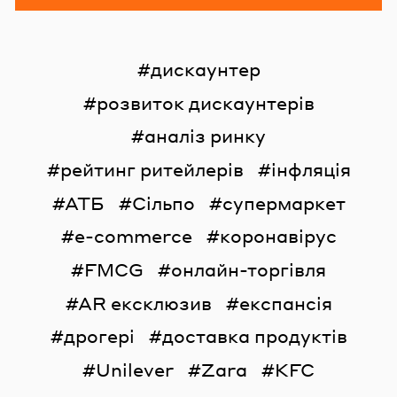
дискаунтер
розвиток дискаунтерів
аналіз ринку
рейтинг ритейлерів
інфляція
АТБ
Сільпо
супермаркет
e-commerce
коронавірус
FMCG
онлайн-торгівля
AR ексклюзив
експансія
дрогері
доставка продуктів
Unilever
Zara
KFC