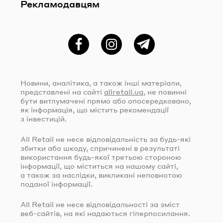
Рекламодавцям
Фейсбук
Instagram
Telegram
Новини, аналітика, а також інші матеріали,
представлені на сайті
allretail.ua
, не повинні
бути витлумачені прямо або опосередковано,
як інформація, що містить рекомендації
з інвестицій.
All Retail не несе відповідальність за
будь-які
збитки або шкоду, спричинені в результаті
використання
будь-якої
третьою стороною
інформації, що міститься на нашому сайті,
а також за наслідки, викликані неповнотою
поданої інформації.
All Retail не несе відповідальності за зміст
веб-сайтів
, на які надаються гіперпосилання.