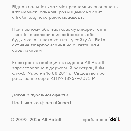
Відповідальність за зміст рекламних оголошень,
в тому числі банерів, розміщених на сайті
allretail.ua
, несе рекламодавець.
При повному або частковому використанні
текстів, ексклюзивних зображень або
будь-якого
іншого контенту сайту All Retail,
активне гіперпосилання на
allretail.ua
є
обов’язковим.
Електронне періодичне видання All Retail
зареєстровано в державній реєстраційній
службі України
16.08.2011
р. Свідоцтво про
реєстрацію серія КВ № 18257–7075 Р.
Договір публічної оферти
Політика конфіденційності
ideil.
© 2009–2026 All Retail
зроблено в