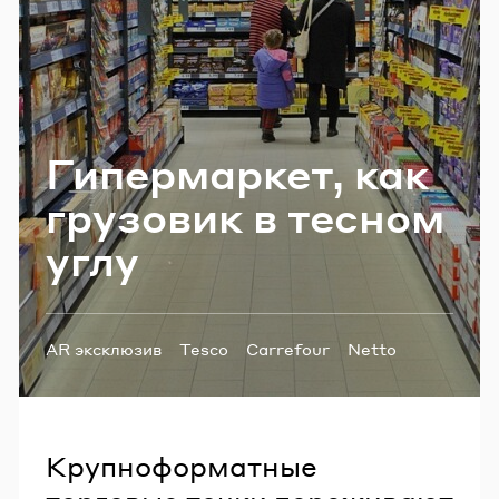
Email
Пароль
Ги­пер­мар­кет, как
Забыли пароль?
гру­зо­вик в тес­ном
углу
ВОЙТИ
Теги:
AR эксклюзив
Tesco
Carrefour
Netto
Auchan
гипермаркет
дискаунтер
Крупноформатные