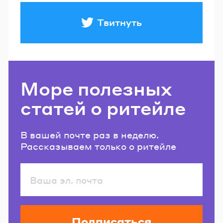
Твитнуть
Море полезных
статей о ритейле
В вашей почте раз в неделю.
Рассказываем только о ритейле
Подписаться