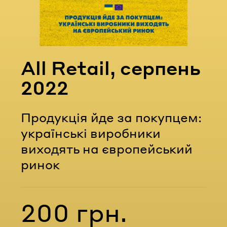
Email
Пароль
All Retail, серпень
Забули пароль?
2022
Продукція йде за покупцем:
УВІЙТИ
українські виробники
виходять на європейський
ринок
200 грн.
Вартість