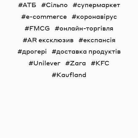
АТБ
Сільпо
супермаркет
e-commerce
коронавірус
FMCG
онлайн-торгівля
AR ексклюзив
експансія
дрогері
доставка продуктів
Unilever
Zara
KFC
Kaufland