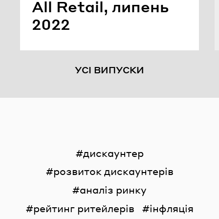
All Retail, ли­пень
2022
УСІ ВИПУСКИ
дискаунтер
розвиток дискаунтерів
аналіз ринку
рейтинг ритейлерів
інфляція