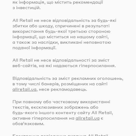
як інформація, що містить рекомендації
з інвестицій.
All Retail не несе відповідальність за
будь-які
збитки або шкоду, спричинені в результаті
використання
будь-якої
третьою стороною
інформації, що міститься на нашому сайті,
а також за наслідки, викликані неповнотою
поданої інформації.
All Retail не несе відповідальності за зміст
веб-сайтів
, на які надаються гіперпосилання.
Відповідальність за зміст рекламних оголошень,
в тому числі банерів, розміщених на сайті
allretail.ua
, несе рекламодавець.
При повному або частковому використанні
текстів, ексклюзивних зображень або
будь-якого
іншого контенту сайту All Retail,
активне гіперпосилання на
allretail.ua
є
обов’язковим.
Електронне періодичне видання All Retail