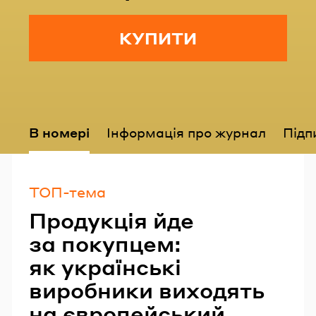
КУПИТИ
В номері
Інформація про журнал
Підп
ТОП-тема
Продукція йде
за покупцем:
як українські
виробники виходять
на європейський