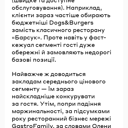
(швидке та доступне
обслуговування). Наприклад,
клієнти зараз частіше обирають
бюджетніші Dogs&Burgers
замість класичного ресторану
«Барсук». Проте навіть у фаст-
кежуал сегменті гості дуже
обережні й замовляють недорогі
базові позиції.
Найважче ж доводиться
закладам середнього цінового
сегменту — їм зараз
найскладніше конкурувати
за гостя. Утім, попри падіння
маржинальності, за підсумками
року ресторанний бізнес мережі
GastroFamily, за словами Олени