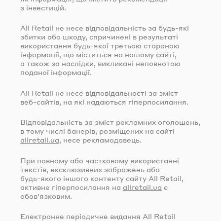
з інвестицій.
All Retail не несе відповідальність за
будь-які
збитки або шкоду, спричинені в результаті
використання
будь-якої
третьою стороною
інформації, що міститься на нашому сайті,
а також за наслідки, викликані неповнотою
поданої інформації.
All Retail не несе відповідальності за зміст
веб-сайтів
, на які надаються гіперпосилання.
Відповідальність за зміст рекламних оголошень,
в тому числі банерів, розміщених на сайті
allretail.ua
, несе рекламодавець.
При повному або частковому використанні
текстів, ексклюзивних зображень або
будь-якого
іншого контенту сайту All Retail,
активне гіперпосилання на
allretail.ua
є
обов’язковим.
Електронне періодичне видання All Retail