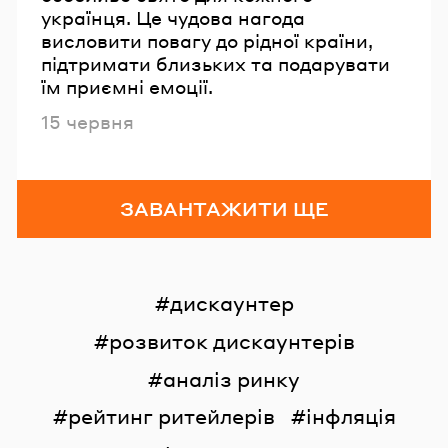
українця. Це чудова нагода
висловити повагу до рідної країни,
підтримати близьких та подарувати
їм приємні емоції.
Опубліковано
15 червня
ЗАВАНТАЖИТИ ЩЕ
дискаунтер
розвиток дискаунтерів
аналіз ринку
рейтинг ритейлерів
інфляція