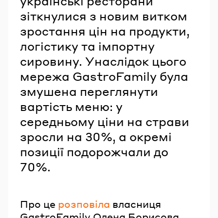
українські ресторани
зіткнулися з новим витком
зростання цін на продукти,
логістику та імпортну
сировину. Унаслідок цього
мережа GastroFamily була
змушена переглянути
вартість меню: у
середньому ціни на страви
зросли на 30%, а окремі
позиції подорожчали до
70%.
Про це
розповіла
власниця
GastroFamily Олена Борисова.