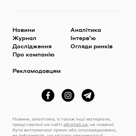
Новини
Аналітика
Журнал
Інтерв’ю
Дослідження
Огляди ринків
Про компанію
Рекламодавцям
Фейсбук
Instagram
Telegram
Новини, аналітика, а також інші матеріали,
представлені на сайті
allretail.ua
, не повинні
бути витлумачені прямо або опосередковано,
як інформація, що містить рекомендації