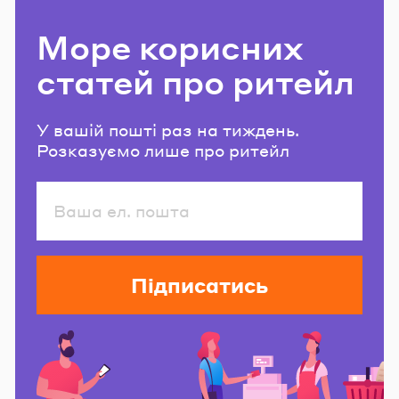
Море корисних
статей про ритейл
У вашій пошті раз на тиждень.
Розказуємо лише про ритейл
Підписатись