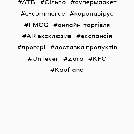
АТБ
Сільпо
супермаркет
e-commerce
коронавірус
FMCG
онлайн-торгівля
AR ексклюзив
експансія
дрогері
доставка продуктів
Unilever
Zara
KFC
Kaufland