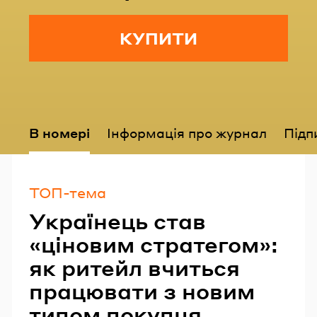
КУПИТИ
В номері
Інформація про журнал
Підп
ТОП-тема
Українець став
«ціновим стратегом»:
як ритейл вчиться
працювати з новим
типом покупця