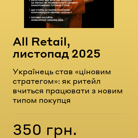
Email
Пароль
All Retail,
Забули пароль?
листопад 2025
Українець став «ціновим
УВІЙТИ
стратегом»: як ритейл
вчиться працювати з новим
типом покупця
350 грн.
Вартість