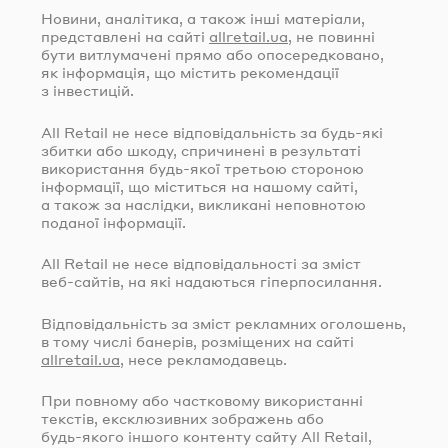
Новини, аналітика, а також інші матеріали,
представлені на сайті
allretail.ua
, не повинні
бути витлумачені прямо або опосередковано,
як інформація, що містить рекомендації
з інвестицій.
All Retail не несе відповідальність за
будь-які
збитки або шкоду, спричинені в результаті
використання
будь-якої
третьою стороною
інформації, що міститься на нашому сайті,
а також за наслідки, викликані неповнотою
поданої інформації.
All Retail не несе відповідальності за зміст
веб-сайтів
, на які надаються гіперпосилання.
Відповідальність за зміст рекламних оголошень,
в тому числі банерів, розміщених на сайті
allretail.ua
, несе рекламодавець.
При повному або частковому використанні
текстів, ексклюзивних зображень або
будь-якого
іншого контенту сайту All Retail,