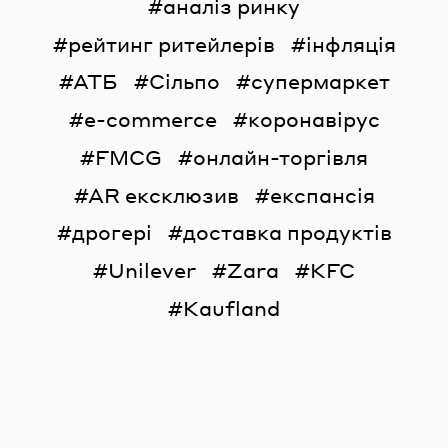
аналіз ринку
рейтинг ритейлерів
інфляція
АТБ
Сільпо
супермаркет
e-commerce
коронавірус
FMCG
онлайн-торгівля
AR ексклюзив
експансія
дрогері
доставка продуктів
Unilever
Zara
KFC
Kaufland