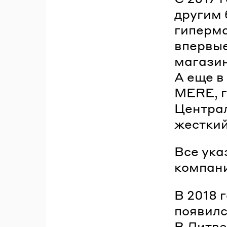
другим 
гиперма
впервые
магазин
А еще в
MERE, г
Централ
жесткий
Все ука
компани
В 2018 
появилс
В Литве