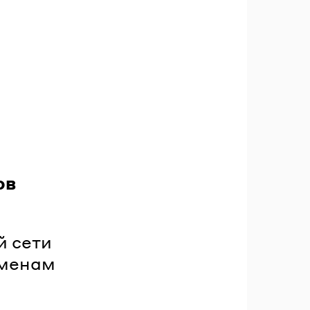
ов
й сети
сменам