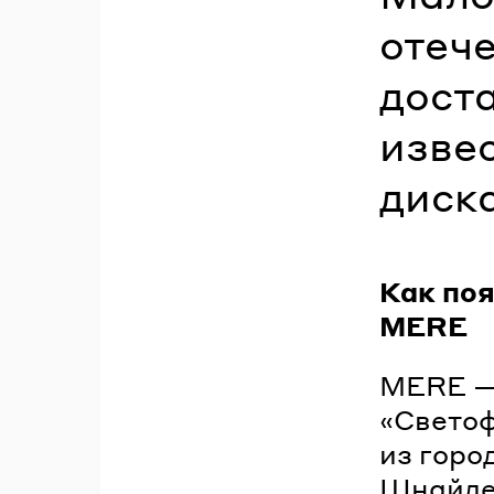
отеч
дост
изве
диск
Как поя
MERE
MERE — 
«Светоф
из горо
Шнайде