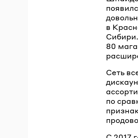
появилс
довольн
в Красн
Сибири.
80 мага
расшире
Сеть вс
дискаун
ассорти
по срав
признак
продово
С 2017 