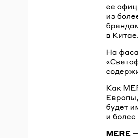
ее офиц
из боле
брендам
в Китае
На фаса
«Светоф
содержи
Как MER
Европы,
будет и
и более
MERE — 