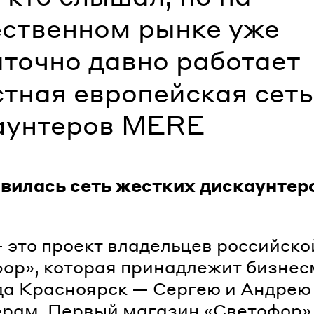
ественном рынке уже
аточно давно работает
стная европейская сеть
аунтеров MERE
вилась сеть жестких дискаунтер
это проект владельцев российско
ор», которая принадлежит бизне
да Красноярск — Сергею и Андрею
рам. Первый магазин «Светофор»