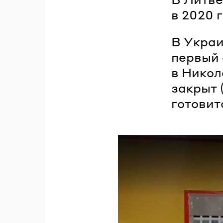
в 2020 г
В Украи
первый 
в Никол
закрыт 
готовит