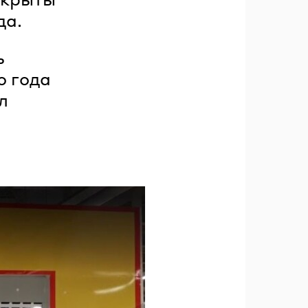
да.
ь
о года
л