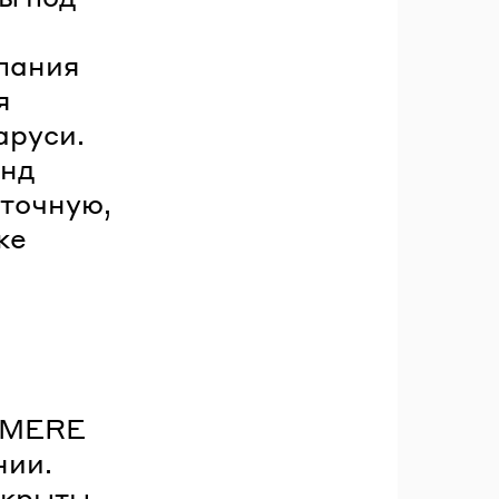
мпания
я
аруси.
енд
сточную,
же
й MERE
нии.
ткрыты