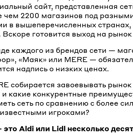
иальный сайт, представленная се
е чем 2200 магазинов под разным
и в вышеперечисленных странах, 
. Вскоре готовится выход на рынок
де каждого из брендов сети — ма
ор», «Маяк» или MERE — обязате
тся надпись о низких ценах.
E собирается завоевывать рынок
 и какие конкурентные преимущес
меть сеть по сравнению с более с
 известными игроками?
это Aldi или Lidl несколько деся