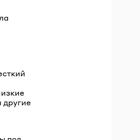
ла
есткий
низкие
 другие
ы под