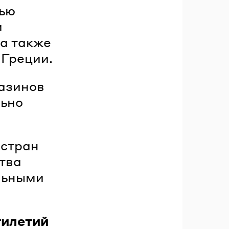
тью
и
а также
 Греции.
газинов
льно
 стран
тва
ильными
тилетий