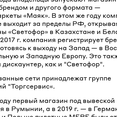
брендом и другого формата —
ркеты «Маяк». В этом же году ко
 выходит за пределы РФ, открыва
ы «Светофор» в Казахстане и Бел
 2017 г. компания регистрирует бр
отовясь к выходу на Запад — в Во
ьную и Западную Европу. Это так
 дискаунтер, как и "Светофор".
занные сети принадлежат группе
й "Торгсервис«.
году первый магазин под вывеско
я в Румынии, а в 2019 г. — в Герма
 и Польше пилотные MERE были о